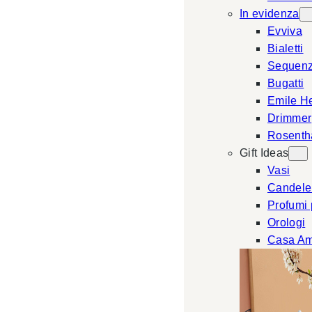
In evidenza
Evviva
Bialetti
Sequen
Bugatti
Emile H
Drimmer
Rosenth
Gift Ideas
Vasi
Candele
Profumi
Orologi
Casa Am