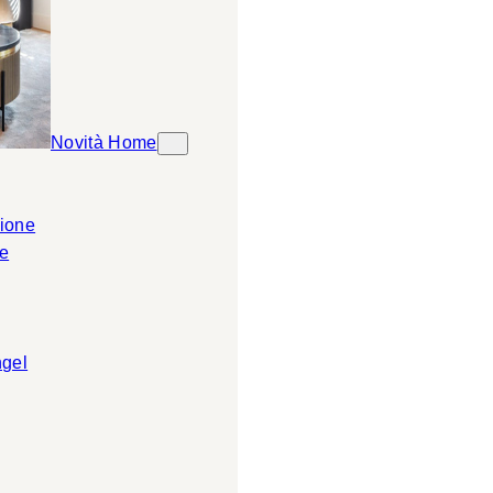
Novità Home
ione
e
ngel