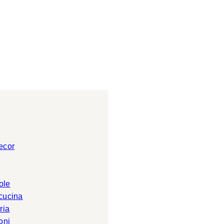
ecor
ole
 cucina
ria
oni