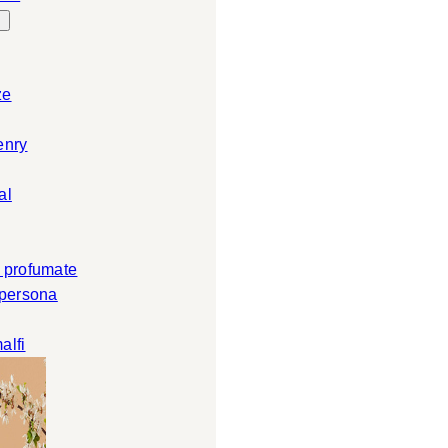
ze
enry
al
 profumate
 persona
alfi