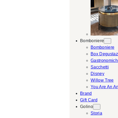
Bomboniere
Bomboniere
Box Degustaz
Gastronomich
Sacchetti
Disney
Willow Tree
You Are An A
Brand
Gift Card
Golino
Storia