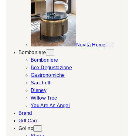
Novità Home
Bomboniere
Bomboniere
Box Degustazione
Gastronomiche
Sacchetti
Disney
Willow Tree
You Are An Angel
Brand
Gift Card
Golino
Storia