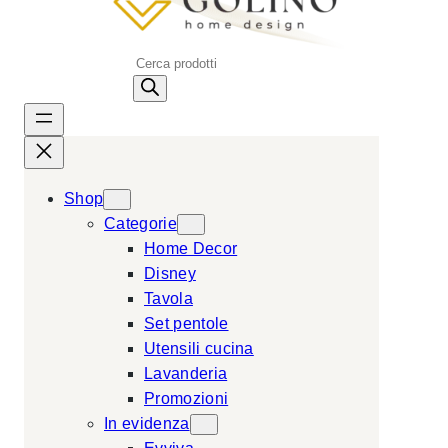
P
r
o
d
u
c
Shop
t
Categorie
s
Home Decor
s
Disney
e
Tavola
a
Set pentole
r
Utensili cucina
c
Lavanderia
h
Promozioni
In evidenza