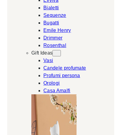
Evviva
Bialetti
Sequenze
Bugatti
Emile Henry
Drimmer
Rosenthal
Gift Ideas
Vasi
Candele profumate
Profumi persona
Orologi
Casa Amalfi