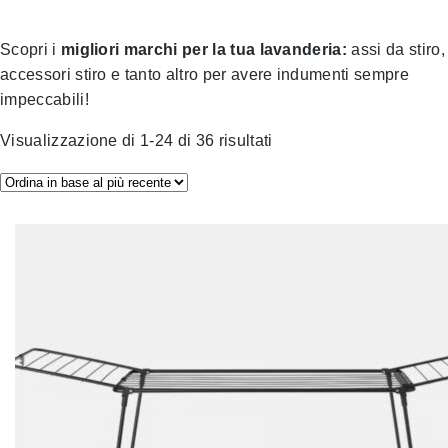
Scopri i
migliori marchi per la tua lavanderia:
assi da stiro,
accessori stiro e tanto altro per avere indumenti sempre
impeccabili!
O
Visualizzazione di 1-24 di 36 risultati
r
d
i
n
a
i
n
b
a
s
e
a