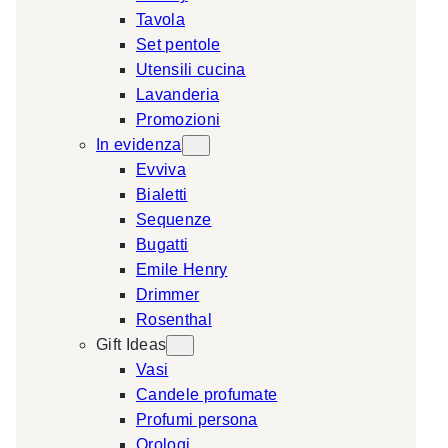
Tavola
a
Set pentole
r
Utensili cucina
c
Lavanderia
h
Promozioni
In evidenza
Evviva
Bialetti
Sequenze
Bugatti
Emile Henry
Drimmer
Rosenthal
Gift Ideas
Vasi
Candele profumate
Profumi persona
Orologi