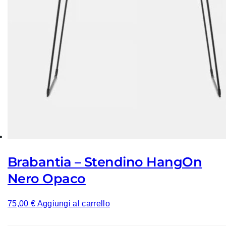
l
p
i
ù
r
e
c
e
n
t
e
Brabantia – Stendino HangOn
Nero Opaco
75,00
€
Aggiungi al carrello