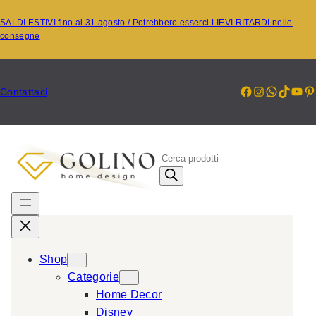
Vai
SALDI ESTIVI fino al 31 agosto / Potrebbero esserci LIEVI RITARDI nelle
al
consegne
contenuto
Facebook
Instagr
Whats
TikT
Yo
P
Contattaci
P
r
o
d
u
c
Shop
t
Categorie
s
Home Decor
s
Disney
e