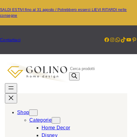
Vai
SALDI ESTIVI fino al 31 agosto / Potrebbero esserci LIEVI RITARDI nelle
al
consegne
contenuto
Facebook
Instagr
Whats
TikT
Yo
P
Contattaci
P
r
o
d
u
c
Shop
t
Categorie
s
Home Decor
s
Disney
e