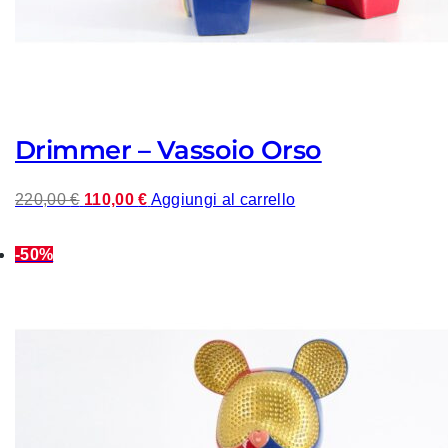
Drimmer – Vassoio Orso
I
I
220,00
€
110,00
€
Aggiungi al carrello
l
l
p
p
-50%
r
r
e
e
z
z
z
z
o
o
o
a
r
t