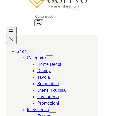
P
r
o
d
u
c
Shop
t
Categorie
s
Home Decor
s
Disney
e
Tavola
a
Set pentole
r
Utensili cucina
c
Lavanderia
h
Promozioni
In evidenza