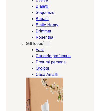
Evviva
Bialetti
Sequenze
Bugatti
Emile Henry
Drimmer
Rosenthal
Gift Ideas
Vasi
Candele profumate
Profumi persona
Orologi
Casa Amalfi