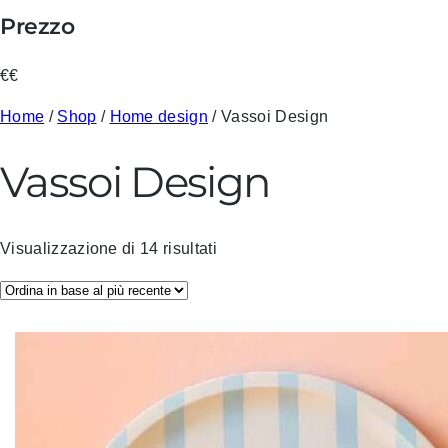
Prezzo
€
€
Home
/
Shop
/
Home design
/ Vassoi Design
Vassoi Design
O
Visualizzazione di 14 risultati
r
d
i
n
a
i
n
b