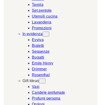
Tavola
a
Set pentole
r
Utensili cucina
c
Lavanderia
h
Promozioni
In evidenza
Evviva
Bialetti
Sequenze
Bugatti
Emile Henry
Drimmer
Rosenthal
Gift Ideas
Vasi
Candele profumate
Profumi persona
Orologi