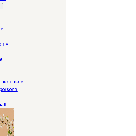
ze
enry
al
 profumate
 persona
alfi