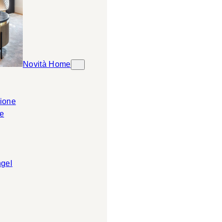
Novità Home
ione
e
ngel