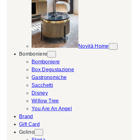
Novità Home
Bomboniere
Bomboniere
Box Degustazione
Gastronomiche
Sacchetti
Disney
Willow Tree
You Are An Angel
Brand
Gift Card
Golino
Storia