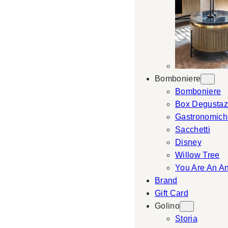
Bomboniere
Bomboniere
Box Degustaz
Gastronomich
Sacchetti
Disney
Willow Tree
You Are An A
Brand
Gift Card
Golino
Storia