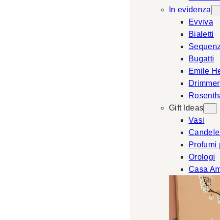
In evidenza
Evviva
Bialetti
Sequen
Bugatti
Emile H
Drimmer
Rosenth
Gift Ideas
Vasi
Candele
Profumi
Orologi
Casa Am