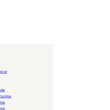
ecor
ole
 cucina
ria
oni