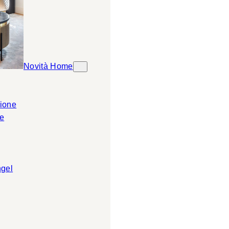
Novità Home
ione
e
ngel