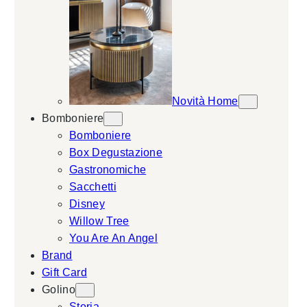
Novità Home
Bomboniere
Bomboniere
Box Degustazione
Gastronomiche
Sacchetti
Disney
Willow Tree
You Are An Angel
Brand
Gift Card
Golino
Storia