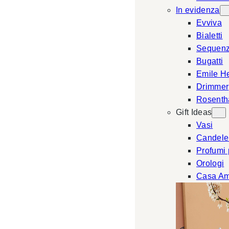
In evidenza
Evviva
Bialetti
Sequen
Bugatti
Emile H
Drimmer
Rosenth
Gift Ideas
Vasi
Candele
Profumi
Orologi
Casa Am