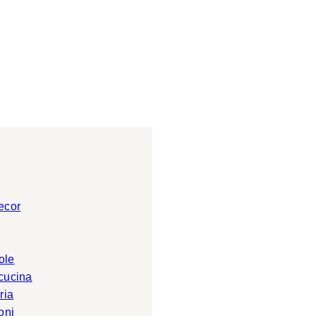
ecor
ole
 cucina
ria
oni