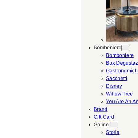
Bomboniere
Bomboniere
Box Degustaz
Gastronomich
Sacchetti
Disney
Willow Tree
You Are An A
Brand
Gift Card
Golino
Storia