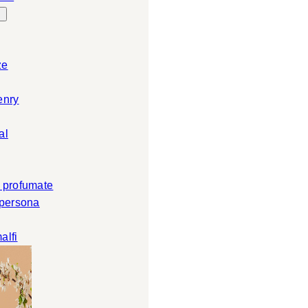
ze
enry
al
 profumate
 persona
alfi