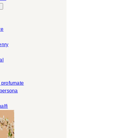
ze
enry
al
 profumate
 persona
alfi