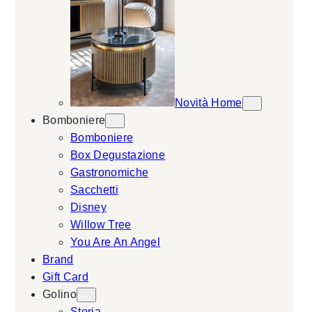
Novità Home
Bomboniere
Bomboniere
Box Degustazione
Gastronomiche
Sacchetti
Disney
Willow Tree
You Are An Angel
Brand
Gift Card
Golino
Storia