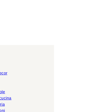
ecor
ole
 cucina
ria
oni