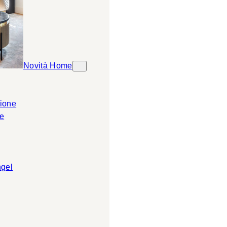
Novità Home
ione
e
ngel