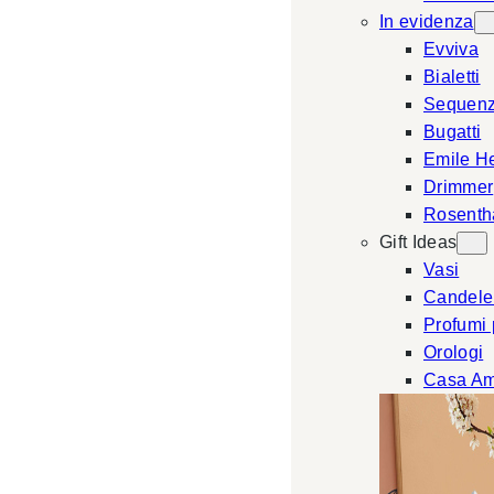
In evidenza
Evviva
Bialetti
Sequen
Bugatti
Emile H
Drimmer
Rosenth
Gift Ideas
Vasi
Candele
Profumi
Orologi
Casa Am