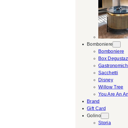
Bomboniere
Bomboniere
Box Degustaz
Gastronomich
Sacchetti
Disney
Willow Tree
You Are An A
Brand
Gift Card
Golino
Storia