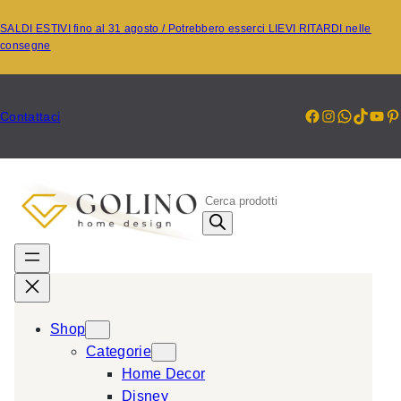
Vai
SALDI ESTIVI fino al 31 agosto / Potrebbero esserci LIEVI RITARDI nelle
al
consegne
contenuto
Facebook
Instagr
Whats
TikT
Yo
P
Contattaci
P
r
o
d
u
c
Shop
t
Categorie
s
Home Decor
s
Disney
e