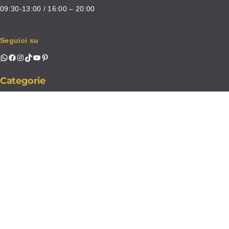
09:30-13:00 / 16:00 – 20:00
Seguici su
WhatsApp
Facebook
Instagram
TikTok
YouTube
Pinterest
Categorie
Home decor
Bomboniere
Tavola
Set Pentole
Utensili Cucina
Lavanderia
Disney
Contatti