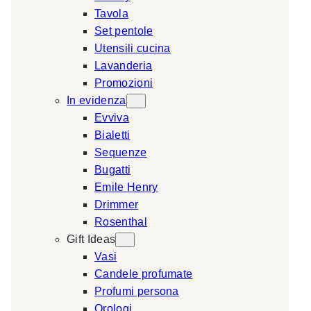
Tavola
a
Set pentole
r
Utensili cucina
c
Lavanderia
h
Promozioni
In evidenza
Evviva
Bialetti
Sequenze
Bugatti
Emile Henry
Drimmer
Rosenthal
Gift Ideas
Vasi
Candele profumate
Profumi persona
Orologi