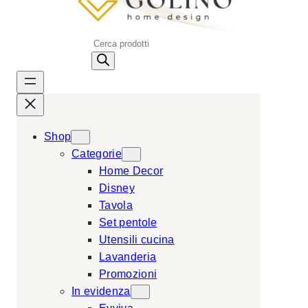
P
r
o
d
u
c
Shop
t
Categorie
s
Home Decor
s
Disney
e
Tavola
a
Set pentole
r
Utensili cucina
c
Lavanderia
h
Promozioni
In evidenza