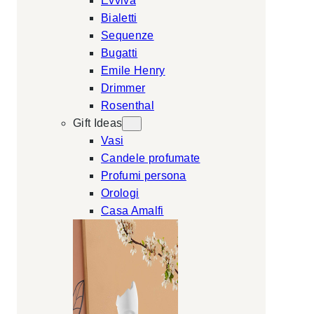
Evviva
Bialetti
Sequenze
Bugatti
Emile Henry
Drimmer
Rosenthal
Gift Ideas
Vasi
Candele profumate
Profumi persona
Orologi
Casa Amalfi