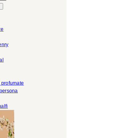
ze
enry
al
 profumate
 persona
alfi