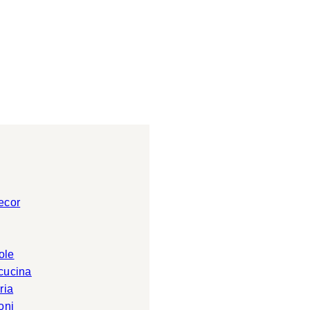
ecor
ole
 cucina
ria
oni