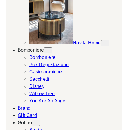
Novità Home
Bomboniere
Bomboniere
Box Degustazione
Gastronomiche
Sacchetti
Disney
Willow Tree
You Are An Angel
Brand
Gift Card
Golino
Storia