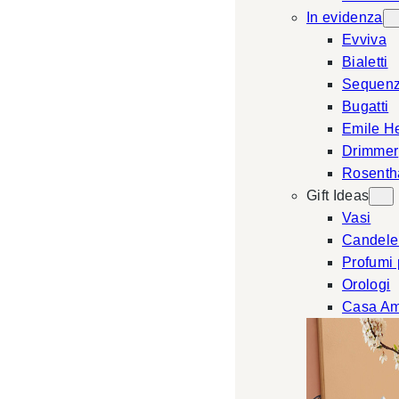
In evidenza
Evviva
Bialetti
Sequen
Bugatti
Emile H
Drimmer
Rosenth
Gift Ideas
Vasi
Candele
Profumi
Orologi
Casa Am