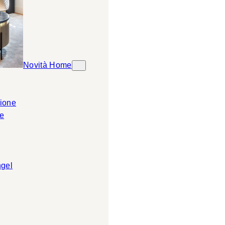
Novità Home
ione
e
ngel