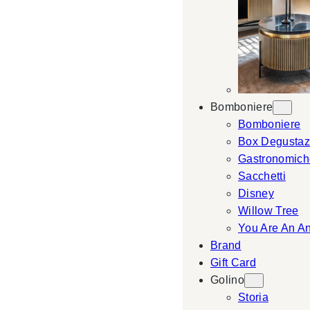
Bomboniere
Bomboniere
Box Degustaz
Gastronomich
Sacchetti
Disney
Willow Tree
You Are An A
Brand
Gift Card
Golino
Storia