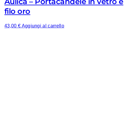
Aulica – Portacandele in vetro e
filo oro
43,00
€
Aggiungi al carrello