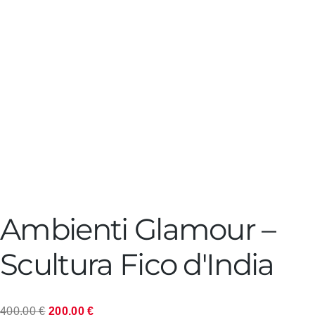
Ambienti Glamour –
Scultura Fico d'India
Il
Il
400,00
€
200,00
€