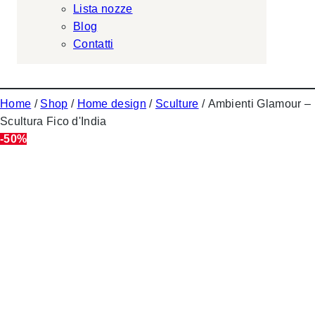
Lista nozze
Blog
Contatti
Home
/
Shop
/
Home design
/
Sculture
/ Ambienti Glamour –
Scultura Fico d'India
-50%