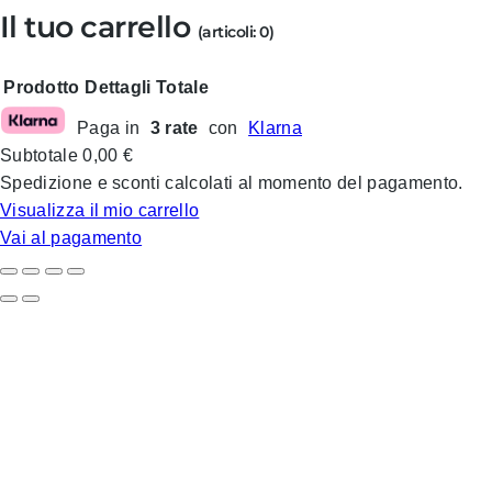
Il tuo carrello
(articoli: 0)
Prodotto
Dettagli
Totale
Paga in
3 rate
con
Klarna
Prodotti
Subtotale
0,00 €
nel
Spedizione e sconti calcolati al momento del pagamento.
carrello
Visualizza il mio carrello
Vai al pagamento