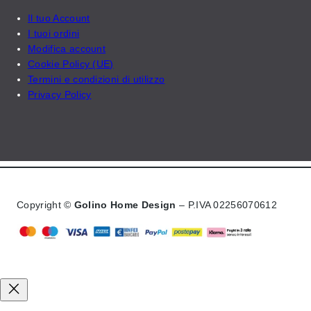
Il tuo Account
I tuoi ordini
Modifica account
Cookie Policy (UE)
Termini e condizioni di utilizzo
Privacy Policy
Copyright ©
Golino Home Design
– P.IVA 02256070612