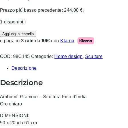
prezzo
prezzo
Prezzo più basso precedente:
244,00
€
.
originale
attuale
era:
è:
1 disponibili
400,00 €.
200,00 €.
Aggiungi al carrello
Klarna
o paga in
3 rate
da
66€
con
COD:
98C145
Categorie:
Home design
,
Sculture
Descrizione
Descrizione
Ambienti Glamour – Scultura Fico d’India
Oro chiaro
DIMENSIONI:
50 x 20 x h 61 cm