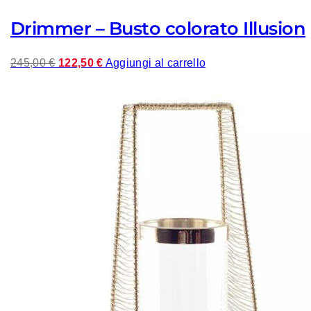
Drimmer – Busto colorato Illusion
Il
Il
245,00
€
122,50
€
Aggiungi al carrello
prezzo
prezzo
originale
attuale
era:
è:
245,00 €.
122,50 €.