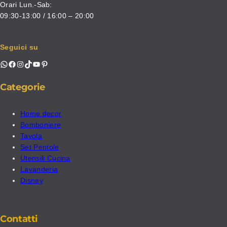
Orari Lun.-Sab:
09:30-13:00 / 16:00 – 20:00
Seguici su
WhatsApp
Facebook
Instagram
TikTok
YouTube
Pinterest
Categorie
Home decor
Bomboniere
Tavola
Set Pentole
Utensili Cucina
Lavanderia
Disney
Contatti