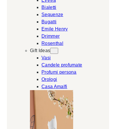
Evviva
Bialetti
Sequenze
Bugatti
Emile Henry
Drimmer
Rosenthal
Gift Ideas
Vasi
Candele profumate
Profumi persona
Orologi
Casa Amalfi