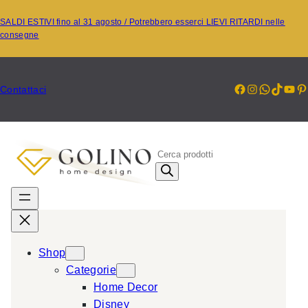
Vai
SALDI ESTIVI fino al 31 agosto / Potrebbero esserci LIEVI RITARDI nelle
al
consegne
contenuto
Facebook
Instagr
Whats
TikT
Yo
P
Contattaci
P
r
o
d
u
c
Shop
t
Categorie
s
Home Decor
s
Disney
e