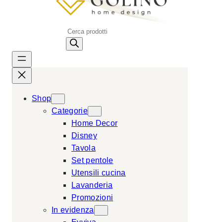
P
r
o
d
u
c
Shop
t
Categorie
s
Home Decor
s
Disney
e
Tavola
a
Set pentole
r
Utensili cucina
c
Lavanderia
h
Promozioni
In evidenza