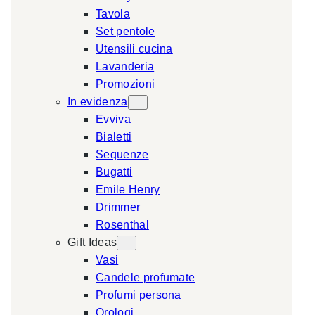
Tavola
a
Set pentole
r
Utensili cucina
c
Lavanderia
h
Promozioni
In evidenza
Evviva
Bialetti
Sequenze
Bugatti
Emile Henry
Drimmer
Rosenthal
Gift Ideas
Vasi
Candele profumate
Profumi persona
Orologi