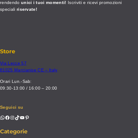
rendendo
unici i tuoi momenti!
Iscriviti e ricevi promozioni
speciali
riservate!
Store
Via Lecce 57
81025 Marcianise CE – Italy
Orari Lun.-Sab:
09:30-13:00 / 16:00 – 20:00
Seguici su
WhatsApp
Facebook
Instagram
TikTok
YouTube
Pinterest
Categorie