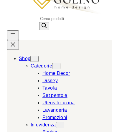
P
r
o
d
u
c
Shop
t
Categorie
s
Home Decor
s
Disney
e
Tavola
a
Set pentole
r
Utensili cucina
c
Lavanderia
h
Promozioni
In evidenza