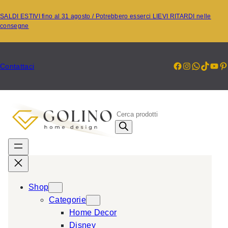
Vai
SALDI ESTIVI fino al 31 agosto / Potrebbero esserci LIEVI RITARDI nelle
al
consegne
contenuto
Facebook
Instagr
Whats
TikT
Yo
P
Contattaci
P
r
o
d
u
c
Shop
t
Categorie
s
Home Decor
s
Disney
e