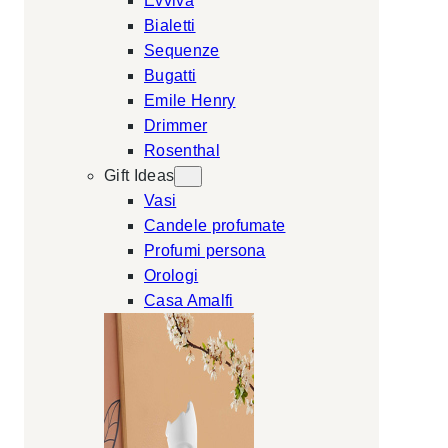
Evviva
Bialetti
Sequenze
Bugatti
Emile Henry
Drimmer
Rosenthal
Gift Ideas
Vasi
Candele profumate
Profumi persona
Orologi
Casa Amalfi