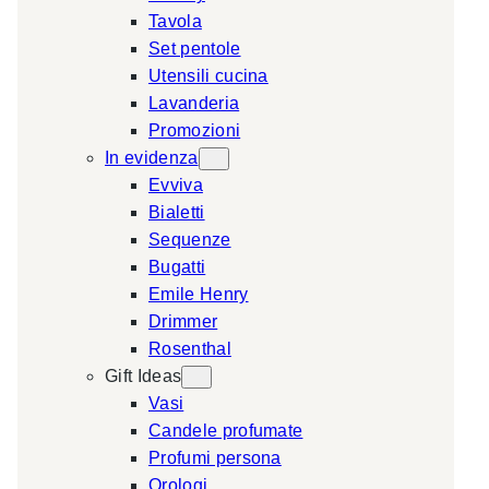
Tavola
a
Set pentole
r
Utensili cucina
c
Lavanderia
h
Promozioni
In evidenza
Evviva
Bialetti
Sequenze
Bugatti
Emile Henry
Drimmer
Rosenthal
Gift Ideas
Vasi
Candele profumate
Profumi persona
Orologi