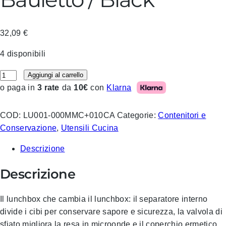
32,09
€
4 disponibili
Blim – Lunchbox Bauletto / Black quantità
Aggiungi al carrello
Klarna
o paga in
3 rate
da
10€
con
COD:
LU001-000MMC+010CA
Categorie:
Contenitori e
Conservazione
,
Utensili Cucina
Descrizione
Descrizione
Il lunchbox che cambia il lunchbox: il separatore interno
divide i cibi per conservare sapore e sicurezza, la valvola di
sfiato migliora la resa in microonde e il coperchio ermetico,