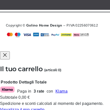
Copyright ©
Golino Home Design
– P.IVA 02256070612
Il tuo carrello
(articoli: 0)
Prodotto
Dettagli
Totale
Paga in
3 rate
con
Klarna
Prodotti
Subtotale
0,00 €
nel
Spedizione e sconti calcolati al momento del pagamento.
Visualizza il mio carrello