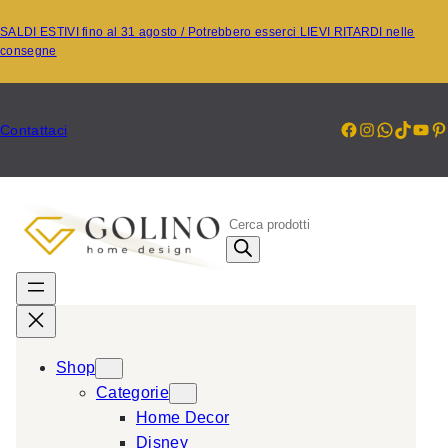
Vai
SALDI ESTIVI fino al 31 agosto / Potrebbero esserci LIEVI RITARDI nelle
al
consegne
contenuto
Facebook
Instagr
Whats
TikT
Yo
P
Contattaci
P
r
o
d
u
c
Shop
t
Categorie
s
Home Decor
s
Disney
e