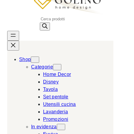
P
r
o
d
u
c
Shop
t
Categorie
s
Home Decor
s
Disney
e
Tavola
a
Set pentole
r
Utensili cucina
c
Lavanderia
h
Promozioni
In evidenza