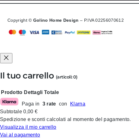
Copyright ©
Golino Home Design
– P.IVA 02256070612
Il tuo carrello
(articoli: 0)
Prodotto
Dettagli
Totale
Paga in
3 rate
con
Klarna
Prodotti
Subtotale
0,00 €
nel
Spedizione e sconti calcolati al momento del pagamento.
carrello
Visualizza il mio carrello
Vai al pagamento