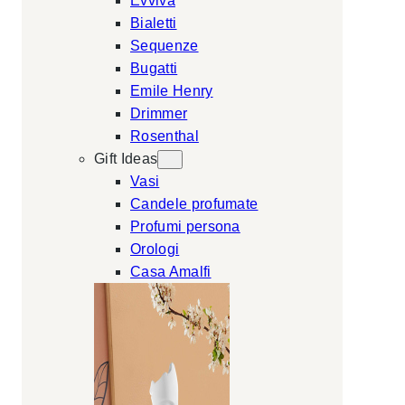
Evviva
Bialetti
Sequenze
Bugatti
Emile Henry
Drimmer
Rosenthal
Gift Ideas
Vasi
Candele profumate
Profumi persona
Orologi
Casa Amalfi