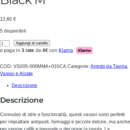
12,60
€
5 disponibili
Blim – Vassoio Atena Black M quantità
Aggiungi al carrello
Klarna
o paga in
3 rate
da
4€
con
COD:
VS005-000MMA+010CA
Categorie:
Arredo da Tavola
,
Vassoi e Alzate
Descrizione
Descrizione
Connubio di stile e funzionalità, questi vassoi sono perfetti
per impiattare antipasti, formaggi e piccole delizie, ma anche
per servire caffè e bevande o decorare la tavola. La