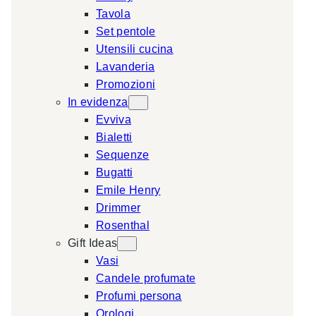
Tavola
a
Set pentole
r
Utensili cucina
c
Lavanderia
h
Promozioni
In evidenza
Evviva
Bialetti
Sequenze
Bugatti
Emile Henry
Drimmer
Rosenthal
Gift Ideas
Vasi
Candele profumate
Profumi persona
Orologi