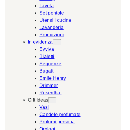
Tavola
a
Set pentole
r
Utensili cucina
c
Lavanderia
h
Promozioni
In evidenza
Evviva
Bialetti
Sequenze
Bugatti
Emile Henry
Drimmer
Rosenthal
Gift Ideas
Vasi
Candele profumate
Profumi persona
Orologi