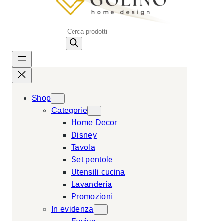
P
r
o
d
u
c
Shop
t
Categorie
s
Home Decor
s
Disney
e
Tavola
a
Set pentole
r
Utensili cucina
c
Lavanderia
h
Promozioni
In evidenza