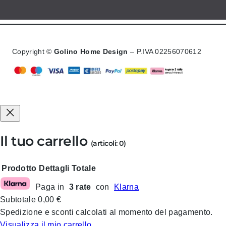
Copyright ©
Golino Home Design
– P.IVA 02256070612
Il tuo carrello
(articoli: 0)
Prodotto
Dettagli
Totale
Paga in
3 rate
con
Klarna
Prodotti
Subtotale
0,00 €
nel
Spedizione e sconti calcolati al momento del pagamento.
Visualizza il mio carrello