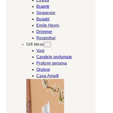
Evviva
Bialetti
Sequenze
Bugatti
Emile Henry
Drimmer
Rosenthal
Gift Ideas
Vasi
Candele profumate
Profumi persona
Orologi
Casa Amalfi