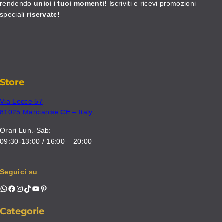
rendendo
unici i tuoi momenti!
Iscriviti e ricevi promozioni
speciali
riservate!
Store
Via Lecce 57
81025 Marcianise CE – Italy
Orari Lun.-Sab:
09:30-13:00 / 16:00 – 20:00
Seguici su
WhatsApp
Facebook
Instagram
TikTok
YouTube
Pinterest
Categorie