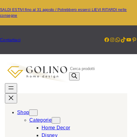
Vai
SALDI ESTIVI fino al 31 agosto / Potrebbero esserci LIEVI RITARDI nelle
al
consegne
contenuto
Facebook
Instagr
Whats
TikT
Yo
P
Contattaci
P
r
o
d
u
c
Shop
t
Categorie
s
Home Decor
s
Disney
e