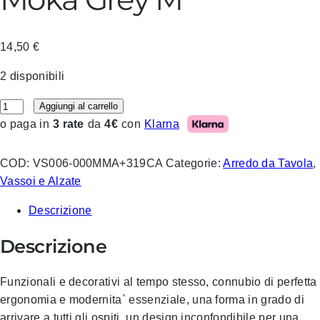
14,50
€
2 disponibili
Blim – Vassoio Minerva Moka Grey M quantità
Aggiungi al carrello
Klarna
o paga in
3 rate
da
4€
con
COD:
VS006-000MMA+319CA
Categorie:
Arredo da Tavola
,
Vassoi e Alzate
Descrizione
Descrizione
Funzionali e decorativi al tempo stesso, connubio di perfetta
ergonomia e modernita` essenziale, una forma in grado di
arrivare a tutti gli ospiti, un design inconfondibile per una