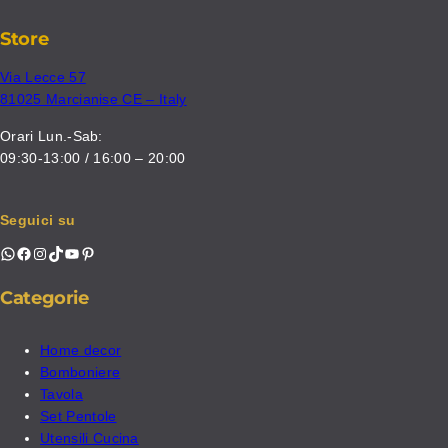
Store
Via Lecce 57
81025 Marcianise CE – Italy
Orari Lun.-Sab:
09:30-13:00 / 16:00 – 20:00
Seguici su
WhatsApp
Facebook
Instagram
TikTok
YouTube
Pinterest
Categorie
Home decor
Bomboniere
Tavola
Set Pentole
Utensili Cucina