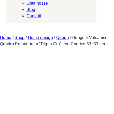
Lista nozze
Blog
Contatti
Home
/
Shop
/
Home design
/
Quadri
/ Bongelli Vulcanici –
Quadro Portafortuna "Pigna Oro" con Cornice 33×33 cm