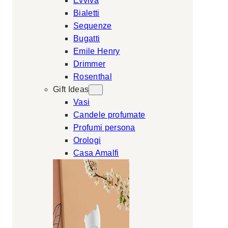
Evviva
Bialetti
Sequenze
Bugatti
Emile Henry
Drimmer
Rosenthal
Gift Ideas
Vasi
Candele profumate
Profumi persona
Orologi
Casa Amalfi