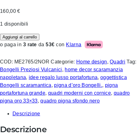
160,00
€
1 disponibili
Aggiungi al carrello
Klarna
o paga in
3 rate
da
53€
con
COD:
ME2765/2NOR
Categorie:
Home design
,
Quadri
Tag:
Bongelli Preziosi Vulcanici
,
home decor scaramanzia
napoletana
,
idee regalo lusso portafortuna
,
oggettistica
Bongelli scaramantica
,
pigna d’oro Bongelli.
,
pigna
portafortuna grande
,
quadri moderni con cornice
,
quadro
pigna oro 33×33
,
quadro pigna sfondo nero
Descrizione
Descrizione