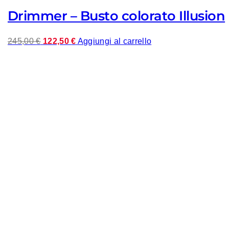
Drimmer – Busto colorato Illusion
Il
Il
245,00
€
122,50
€
Aggiungi al carrello
prezzo
prezzo
originale
attuale
era:
è:
245,00 €.
122,50 €.