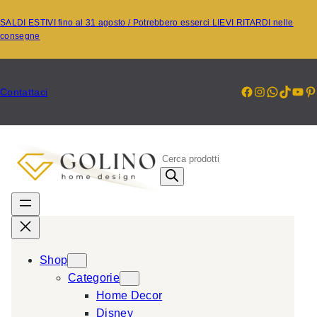
Vai
SALDI ESTIVI fino al 31 agosto / Potrebbero esserci LIEVI RITARDI nelle
al
consegne
contenuto
Facebook
Instagr
Whats
TikT
Yo
P
Contattaci
P
r
o
d
u
c
Shop
t
Categorie
s
Home Decor
s
Disney
e