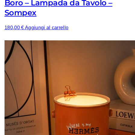
Boro – Lampada da Tavolo –
Sompex
180,00
€
Aggiungi al carrello