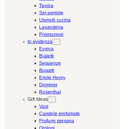
Tavola
a
Set pentole
r
Utensili cucina
c
Lavanderia
h
Promozioni
In evidenza
Evviva
Bialetti
Sequenze
Bugatti
Emile Henry
Drimmer
Rosenthal
Gift Ideas
Vasi
Candele profumate
Profumi persona
Orologi