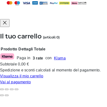
Il tuo carrello
(articoli: 0)
Prodotto
Dettagli
Totale
Paga in
3 rate
con
Klarna
Prodotti
Subtotale
0,00 €
nel
Spedizione e sconti calcolati al momento del pagamento.
carrello
Visualizza il mio carrello
Vai al pagamento