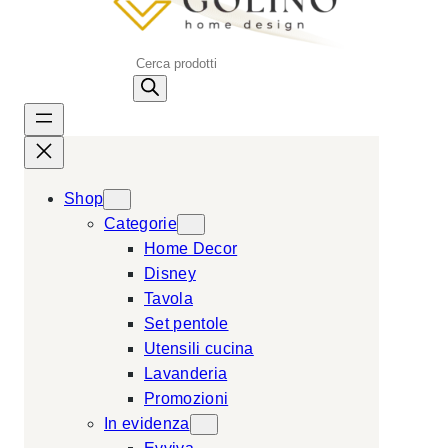
P
r
o
d
u
c
Shop
t
Categorie
s
Home Decor
s
Disney
e
Tavola
a
Set pentole
r
Utensili cucina
c
Lavanderia
h
Promozioni
In evidenza