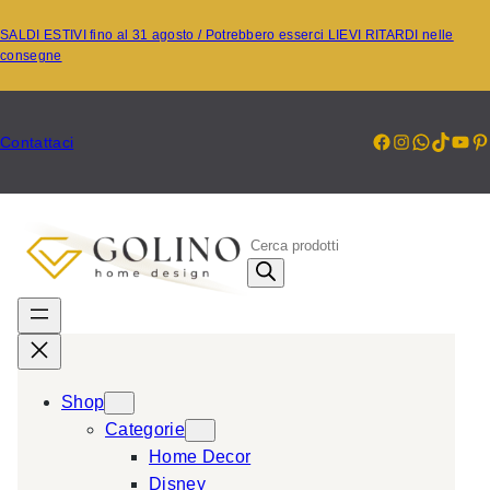
Vai
SALDI ESTIVI fino al 31 agosto / Potrebbero esserci LIEVI RITARDI nelle
al
consegne
contenuto
Facebook
Instagr
Whats
TikT
Yo
P
Contattaci
P
r
o
d
u
c
Shop
t
Categorie
s
Home Decor
s
Disney
e