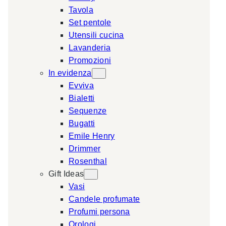
Tavola
a
Set pentole
r
Utensili cucina
c
Lavanderia
h
Promozioni
In evidenza
Evviva
Bialetti
Sequenze
Bugatti
Emile Henry
Drimmer
Rosenthal
Gift Ideas
Vasi
Candele profumate
Profumi persona
Orologi