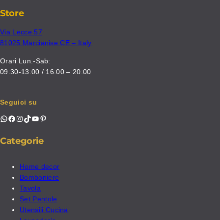
Store
Via Lecce 57
81025 Marcianise CE – Italy
Orari Lun.-Sab:
09:30-13:00 / 16:00 – 20:00
Seguici su
WhatsApp
Facebook
Instagram
TikTok
YouTube
Pinterest
Categorie
Home decor
Bomboniere
Tavola
Set Pentole
Utensili Cucina