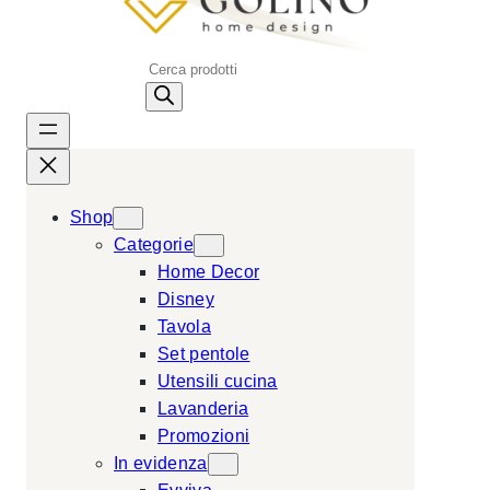
P
r
o
d
u
c
Shop
t
Categorie
s
Home Decor
s
Disney
e
Tavola
a
Set pentole
r
Utensili cucina
c
Lavanderia
h
Promozioni
In evidenza