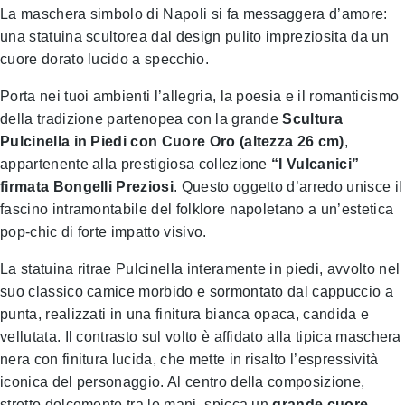
La maschera simbolo di Napoli si fa messaggera d’amore:
una statuina scultorea dal design pulito impreziosita da un
cuore dorato lucido a specchio.
Porta nei tuoi ambienti l’allegria, la poesia e il romanticismo
della tradizione partenopea con la grande
Scultura
Pulcinella in Piedi con Cuore Oro (altezza 26 cm)
,
appartenente alla prestigiosa collezione
“I Vulcanici”
firmata Bongelli Preziosi
. Questo oggetto d’arredo unisce il
fascino intramontabile del folklore napoletano a un’estetica
pop-chic di forte impatto visivo.
La statuina ritrae Pulcinella interamente in piedi, avvolto nel
suo classico camice morbido e sormontato dal cappuccio a
punta, realizzati in una finitura bianca opaca, candida e
vellutata. Il contrasto sul volto è affidato alla tipica maschera
nera con finitura lucida, che mette in risalto l’espressività
iconica del personaggio. Al centro della composizione,
stretto dolcemente tra le mani, spicca un
grande cuore