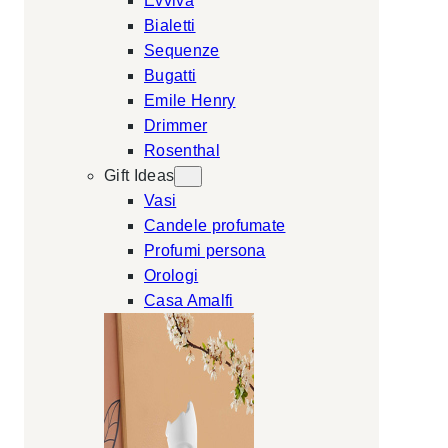
Evviva
Bialetti
Sequenze
Bugatti
Emile Henry
Drimmer
Rosenthal
Gift Ideas
Vasi
Candele profumate
Profumi persona
Orologi
Casa Amalfi