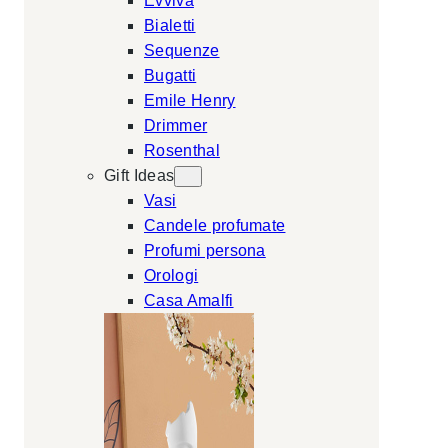
Evviva
Bialetti
Sequenze
Bugatti
Emile Henry
Drimmer
Rosenthal
Gift Ideas
Vasi
Candele profumate
Profumi persona
Orologi
Casa Amalfi