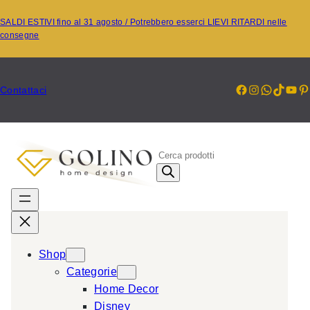
Vai
SALDI ESTIVI fino al 31 agosto / Potrebbero esserci LIEVI RITARDI nelle
al
consegne
contenuto
Facebook
Instagr
Whats
TikT
Yo
P
Contattaci
P
r
o
d
u
c
Shop
t
Categorie
s
Home Decor
s
Disney
e