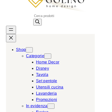
P
r
o
d
u
c
Shop
t
Categorie
s
Home Decor
s
Disney
e
Tavola
a
Set pentole
r
Utensili cucina
c
Lavanderia
h
Promozioni
In evidenza