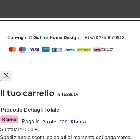
Copyright ©
Golino Home Design
– P.IVA 02256070612
Il tuo carrello
(articoli: 0)
Prodotto
Dettagli
Totale
Paga in
3 rate
con
Klarna
Prodotti
Subtotale
0,00 €
nel
Spedizione e sconti calcolati al momento del pagamento.