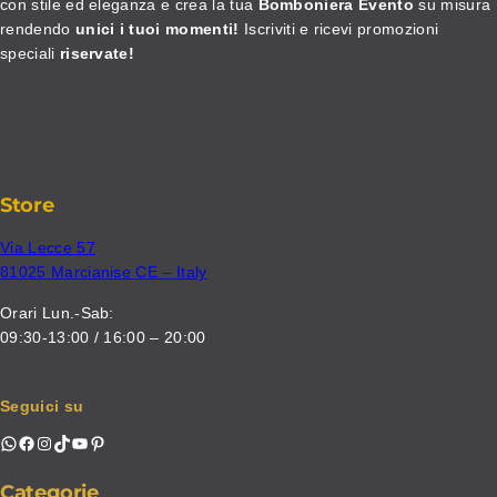
con stile ed eleganza e crea la tua
Bomboniera Evento
su misura
rendendo
unici i tuoi momenti!
Iscriviti e ricevi promozioni
speciali
riservate!
Store
Via Lecce 57
81025 Marcianise CE – Italy
Orari Lun.-Sab:
09:30-13:00 / 16:00 – 20:00
Seguici su
WhatsApp
Facebook
Instagram
TikTok
YouTube
Pinterest
Categorie