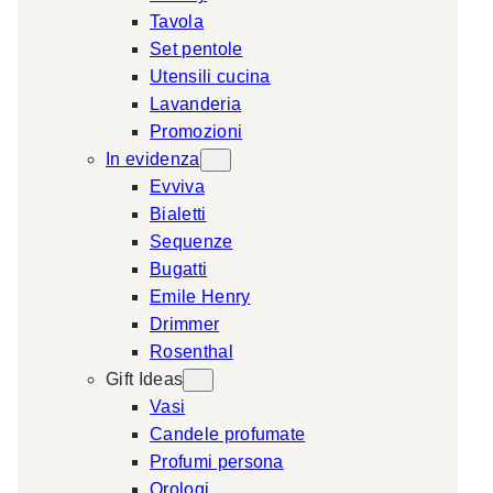
Tavola
a
Set pentole
r
Utensili cucina
c
Lavanderia
h
Promozioni
In evidenza
Evviva
Bialetti
Sequenze
Bugatti
Emile Henry
Drimmer
Rosenthal
Gift Ideas
Vasi
Candele profumate
Profumi persona
Orologi