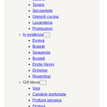
Tavola
a
Set pentole
r
Utensili cucina
c
Lavanderia
h
Promozioni
In evidenza
Evviva
Bialetti
Sequenze
Bugatti
Emile Henry
Drimmer
Rosenthal
Gift Ideas
Vasi
Candele profumate
Profumi persona
Orologi