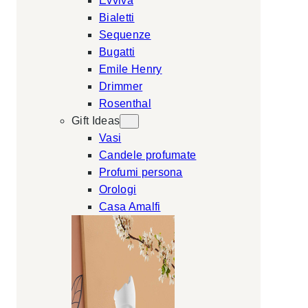
Evviva
Bialetti
Sequenze
Bugatti
Emile Henry
Drimmer
Rosenthal
Gift Ideas
Vasi
Candele profumate
Profumi persona
Orologi
Casa Amalfi