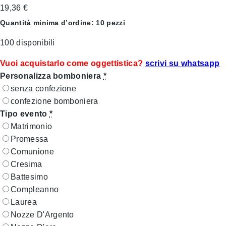
19,36
€
Quantità minima d’ordine: 10 pezzi
100 disponibili
Vuoi acquistarlo come oggettistica?
scrivi su whatsapp
Personalizza bomboniera
*
senza confezione
confezione bomboniera
Tipo evento
*
Matrimonio
Promessa
Comunione
Cresima
Battesimo
Compleanno
Laurea
Nozze D'Argento