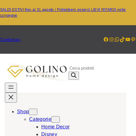
Vai
SALDI ESTIVI fino al 31 agosto / Potrebbero esserci LIEVI RITARDI nelle
al
consegne
contenuto
Facebook
Instagr
Whats
TikT
Yo
P
Contattaci
P
r
o
d
u
c
Shop
t
Categorie
s
Home Decor
s
Disney
e