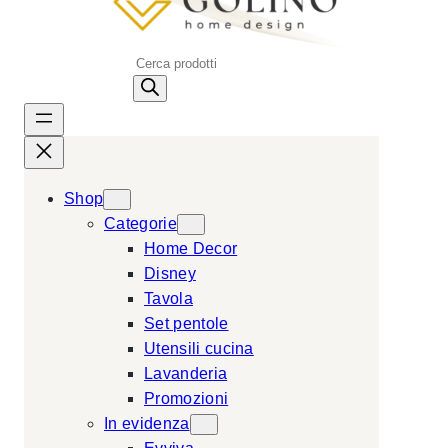
P
r
o
d
u
c
Shop
t
Categorie
s
Home Decor
s
Disney
e
Tavola
a
Set pentole
r
Utensili cucina
c
Lavanderia
h
Promozioni
In evidenza