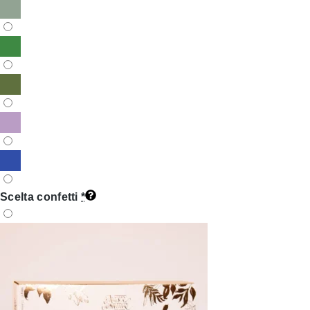
Scelta confetti
*