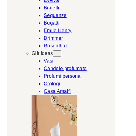
Evviva
Bialetti
Sequenze
Bugatti
Emile Henry
Drimmer
Rosenthal
Gift Ideas
Vasi
Candele profumate
Profumi persona
Orologi
Casa Amalfi