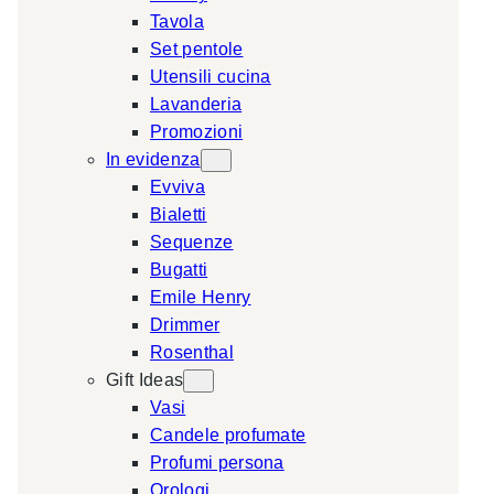
Tavola
a
Set pentole
r
Utensili cucina
c
Lavanderia
h
Promozioni
In evidenza
Evviva
Bialetti
Sequenze
Bugatti
Emile Henry
Drimmer
Rosenthal
Gift Ideas
Vasi
Candele profumate
Profumi persona
Orologi