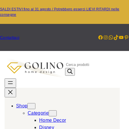
Vai
SALDI ESTIVI fino al 31 agosto / Potrebbero esserci LIEVI RITARDI nelle
al
consegne
contenuto
Facebook
Instagr
Whats
TikT
Yo
P
Contattaci
P
r
o
d
u
c
Shop
t
Categorie
s
Home Decor
s
Disney
e