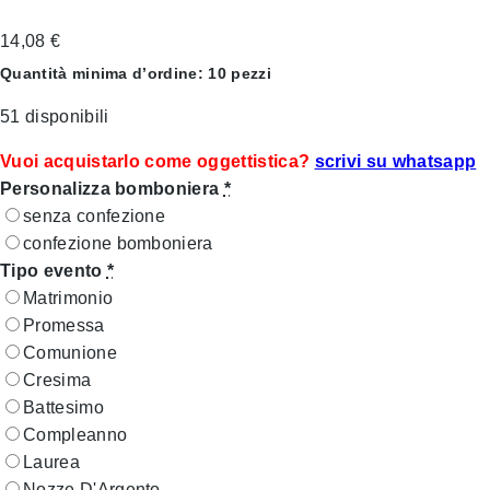
14,08
€
Quantità minima d’ordine: 10 pezzi
51 disponibili
Vuoi acquistarlo come oggettistica?
scrivi su whatsapp
Personalizza bomboniera
*
senza confezione
confezione bomboniera
Tipo evento
*
Matrimonio
Promessa
Comunione
Cresima
Battesimo
Compleanno
Laurea
Nozze D'Argento