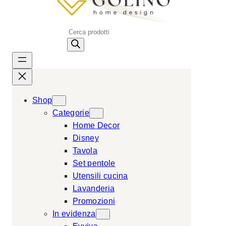
P
r
o
d
u
c
Shop
t
Categorie
s
Home Decor
s
Disney
e
Tavola
a
Set pentole
r
Utensili cucina
c
Lavanderia
h
Promozioni
In evidenza