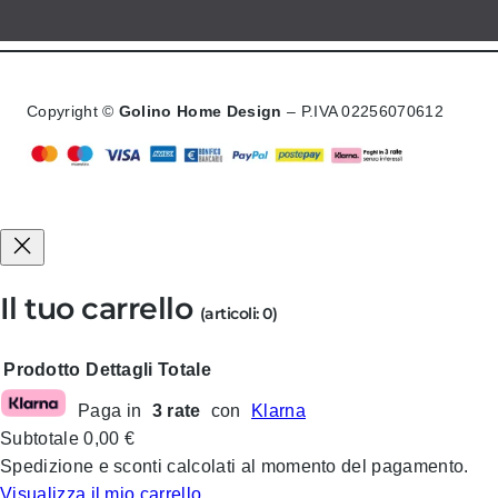
Copyright ©
Golino Home Design
– P.IVA 02256070612
Il tuo carrello
(articoli: 0)
Prodotto
Dettagli
Totale
Paga in
3 rate
con
Klarna
Prodotti
Subtotale
0,00 €
nel
Spedizione e sconti calcolati al momento del pagamento.
Visualizza il mio carrello