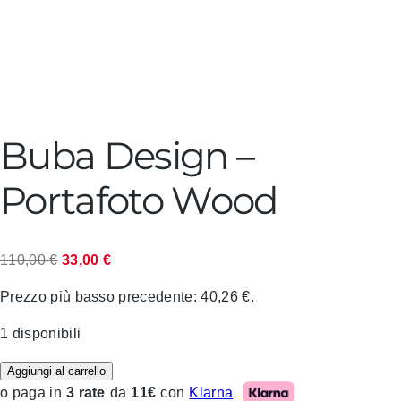
Buba Design –
Portafoto Wood
Il
Il
110,00
€
33,00
€
prezzo
prezzo
Prezzo più basso precedente:
40,26
€
.
originale
attuale
era:
è:
1 disponibili
110,00 €.
33,00 €.
Aggiungi al carrello
Klarna
o paga in
3 rate
da
11€
con