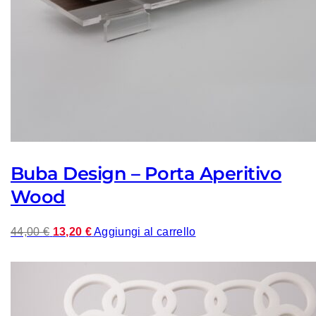
Buba Design – Porta Aperitivo
Wood
Il
Il
44,00
€
13,20
€
Aggiungi al carrello
prezzo
prezzo
originale
attuale
era:
è:
44,00 €.
13,20 €.