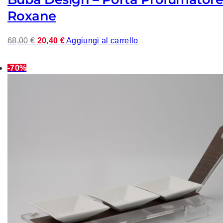
Roxane
Il
Il
68,00
€
20,40
€
Aggiungi al carrello
prezzo
prezzo
originale
attuale
-70%
era:
è:
68,00 €.
20,40 €.