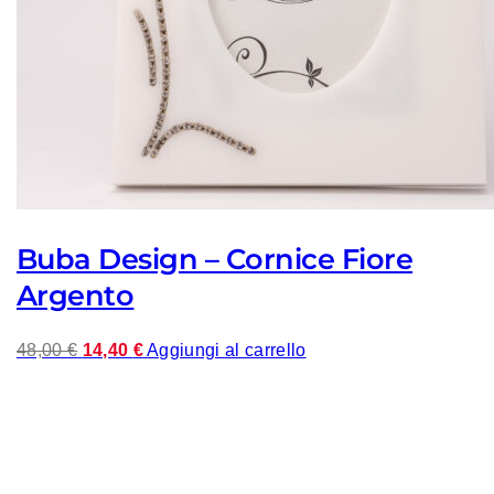
Buba Design – Cornice Fiore
Argento
Il
Il
48,00
€
14,40
€
Aggiungi al carrello
prezzo
prezzo
originale
attuale
era:
è:
48,00 €.
14,40 €.