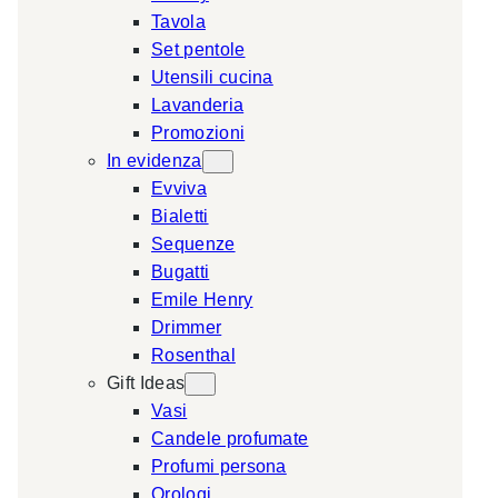
Tavola
a
Set pentole
r
Utensili cucina
c
Lavanderia
h
Promozioni
In evidenza
Evviva
Bialetti
Sequenze
Bugatti
Emile Henry
Drimmer
Rosenthal
Gift Ideas
Vasi
Candele profumate
Profumi persona
Orologi