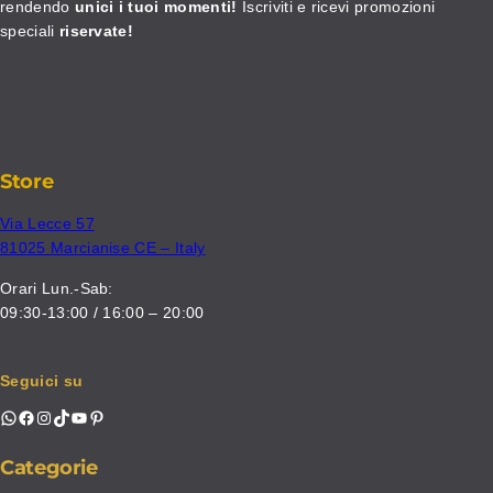
rendendo
unici i tuoi momenti!
Iscriviti e ricevi promozioni
speciali
riservate!
Store
Via Lecce 57
81025 Marcianise CE – Italy
Orari Lun.-Sab:
09:30-13:00 / 16:00 – 20:00
Seguici su
WhatsApp
Facebook
Instagram
TikTok
YouTube
Pinterest
Categorie