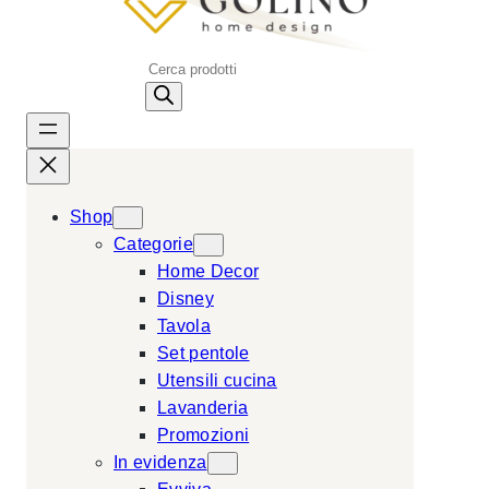
P
r
o
d
u
c
Shop
t
Categorie
s
Home Decor
s
Disney
e
Tavola
a
Set pentole
r
Utensili cucina
c
Lavanderia
h
Promozioni
In evidenza