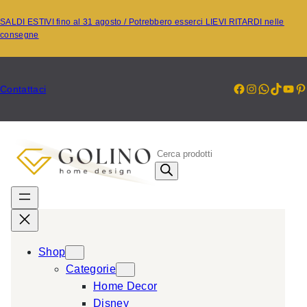
Vai
SALDI ESTIVI fino al 31 agosto / Potrebbero esserci LIEVI RITARDI nelle
al
consegne
contenuto
Facebook
Instagr
Whats
TikT
Yo
P
Contattaci
P
r
o
d
u
c
Shop
t
Categorie
s
Home Decor
s
Disney
e