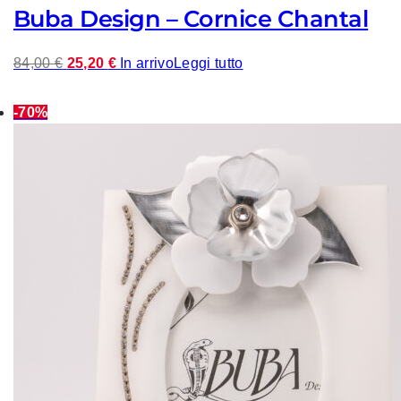
Buba Design – Cornice Chantal
Il
Il
84,00
€
25,20
€
In arrivo
Leggi tutto
prezzo
prezzo
originale
attuale
-70%
era:
è:
84,00 €.
25,20 €.