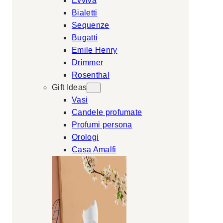
Evviva
Bialetti
Sequenze
Bugatti
Emile Henry
Drimmer
Rosenthal
Gift Ideas
Vasi
Candele profumate
Profumi persona
Orologi
Casa Amalfi