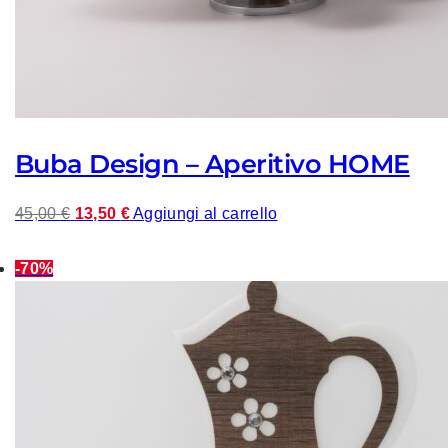
Buba Design – Aperitivo HOME
Il
Il
45,00
€
13,50
€
Aggiungi al carrello
prezzo
prezzo
originale
attuale
-70%
era:
è:
45,00 €.
13,50 €.