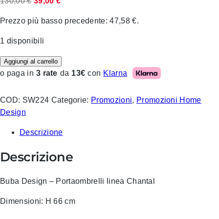
Il
Il
130,00
€
39,00
€
prezzo
prezzo
Prezzo più basso precedente:
47,58
€
.
originale
attuale
era:
è:
1 disponibili
130,00 €.
39,00 €.
Aggiungi al carrello
Klarna
o paga in
3 rate
da
13€
con
COD:
SW224
Categorie:
Promozioni
,
Promozioni Home
Design
Descrizione
Descrizione
Buba Design – Portaombrelli linea Chantal
Dimensioni: H 66 cm