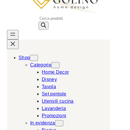
P
r
o
d
u
c
Shop
t
Categorie
s
Home Decor
s
Disney
e
Tavola
a
Set pentole
r
Utensili cucina
c
Lavanderia
h
Promozioni
In evidenza