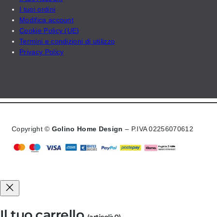
I tuoi ordini
Modifica account
Cookie Policy (UE)
Termini e condizioni di utilizzo
Privacy Policy
Copyright ©
Golino Home Design
– P.IVA 02256070612
Il tuo carrello