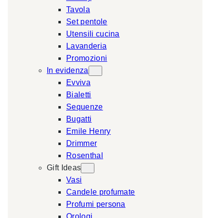
Tavola
a
Set pentole
r
Utensili cucina
c
Lavanderia
h
Promozioni
In evidenza
Evviva
Bialetti
Sequenze
Bugatti
Emile Henry
Drimmer
Rosenthal
Gift Ideas
Vasi
Candele profumate
Profumi persona
Orologi