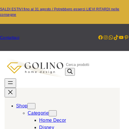
Vai
SALDI ESTIVI fino al 31 agosto / Potrebbero esserci LIEVI RITARDI nelle
al
consegne
contenuto
Facebook
Instagr
Whats
TikT
Yo
P
Contattaci
P
r
o
d
u
c
Shop
t
Categorie
s
Home Decor
s
Disney
e