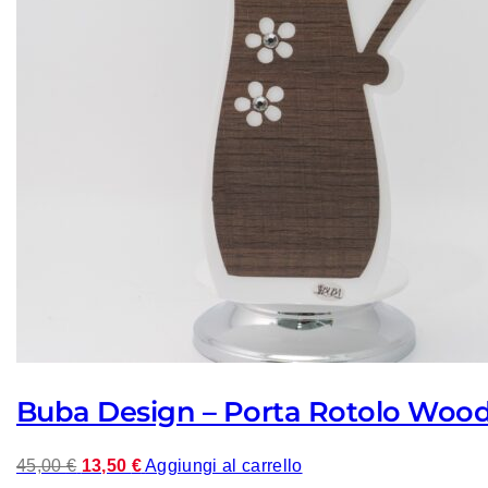
Buba Design – Porta Rotolo Woo
Il
Il
45,00
€
13,50
€
Aggiungi al carrello