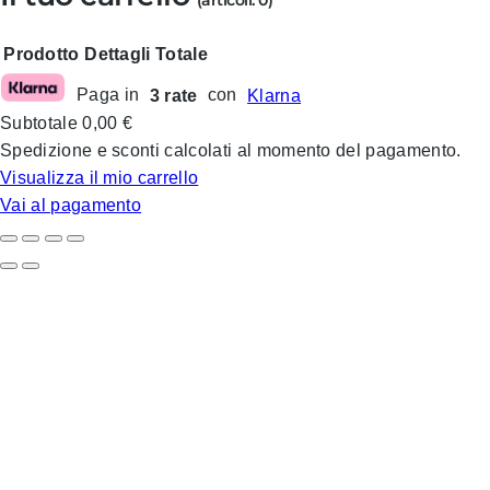
(articoli: 0)
Prodotto
Dettagli
Totale
Paga in
3 rate
con
Klarna
Prodotti
Subtotale
0,00 €
nel
Spedizione e sconti calcolati al momento del pagamento.
carrello
Visualizza il mio carrello
Vai al pagamento