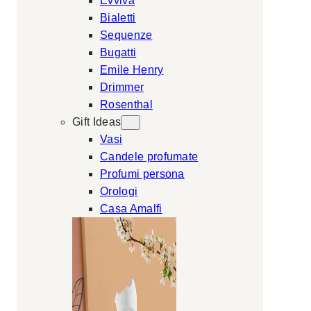
Evviva
Bialetti
Sequenze
Bugatti
Emile Henry
Drimmer
Rosenthal
Gift Ideas
Vasi
Candele profumate
Profumi persona
Orologi
Casa Amalfi