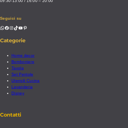
09:30-13:00 / 16:00 – 20:00
Seguici su
WhatsApp
Facebook
Instagram
TikTok
YouTube
Pinterest
Categorie
Home decor
Bomboniere
Tavola
Set Pentole
Utensili Cucina
Lavanderia
Disney
Contatti