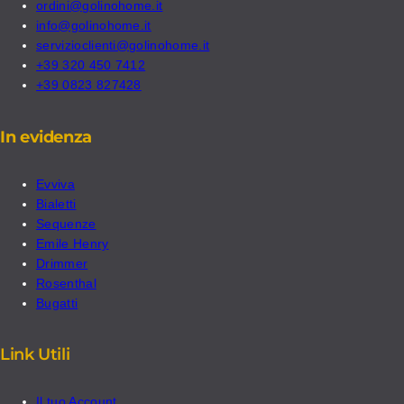
ordini@golinohome.it
info@golinohome.it
servizioclienti@golinohome.it
+39 320 450 7412
+39 0823 827428
In evidenza
Evviva
Bialetti
Sequenze
Emile Henry
Drimmer
Rosenthal
Bugatti
Link Utili
Il tuo Account