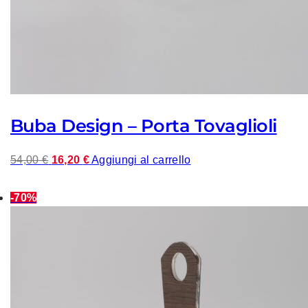
Buba Design – Porta Tovaglioli
Il
Il
54,00
€
16,20
€
Aggiungi al carrello
prezzo
prezzo
originale
attuale
-70%
era:
è:
54,00 €.
16,20 €.