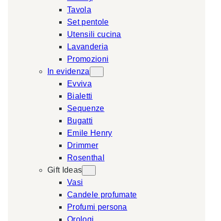
Tavola
a
Set pentole
r
Utensili cucina
c
Lavanderia
h
Promozioni
In evidenza
Evviva
Bialetti
Sequenze
Bugatti
Emile Henry
Drimmer
Rosenthal
Gift Ideas
Vasi
Candele profumate
Profumi persona
Orologi