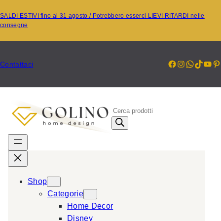
Vai
SALDI ESTIVI fino al 31 agosto / Potrebbero esserci LIEVI RITARDI nelle
al
consegne
contenuto
Facebook
Instagr
Whats
TikT
Yo
P
Contattaci
P
r
o
d
u
c
Shop
t
Categorie
s
Home Decor
s
Disney
e