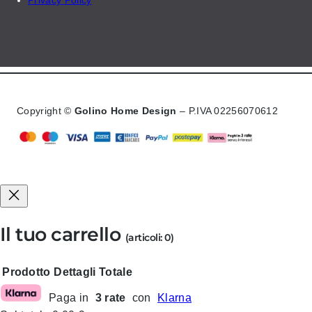
Copyright ©
Golino Home Design
– P.IVA 02256070612
Il tuo carrello
(articoli: 0)
Prodotto
Dettagli
Totale
Paga in
3 rate
con
Klarna
Prodotti