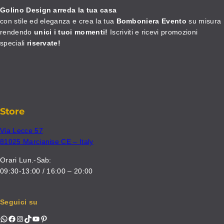
Golino Design arreda la tua casa
con stile ed eleganza e crea la tua
Bomboniera Evento
su misura
rendendo
unici i tuoi momenti!
Iscriviti e ricevi promozioni
speciali
riservate!
Store
Via Lecce 57
81025 Marcianise CE – Italy
Orari Lun.-Sab:
09:30-13:00 / 16:00 – 20:00
Seguici su
WhatsApp
Facebook
Instagram
TikTok
YouTube
Pinterest