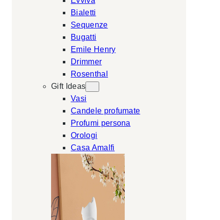
Evviva
Bialetti
Sequenze
Bugatti
Emile Henry
Drimmer
Rosenthal
Gift Ideas
Vasi
Candele profumate
Profumi persona
Orologi
Casa Amalfi