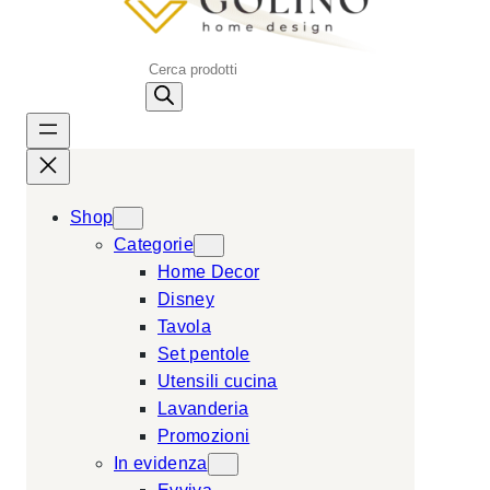
P
r
o
d
u
c
Shop
t
Categorie
s
Home Decor
s
Disney
e
Tavola
a
Set pentole
r
Utensili cucina
c
Lavanderia
h
Promozioni
In evidenza