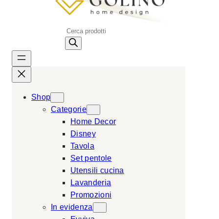
P
r
o
d
u
c
Shop
t
Categorie
s
Home Decor
s
Disney
e
Tavola
a
Set pentole
r
Utensili cucina
c
Lavanderia
h
Promozioni
In evidenza