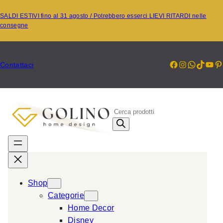
Vai
SALDI ESTIVI fino al 31 agosto / Potrebbero esserci LIEVI RITARDI nelle
al
consegne
contenuto
Facebook
Instagr
Whats
TikT
Yo
P
Contattaci
P
r
o
d
u
c
Shop
t
Categorie
s
Home Decor
s
Disney
e