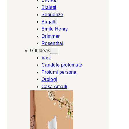
Evviva
Bialetti
Sequenze
Bugatti
Emile Henry
Drimmer
Rosenthal
Gift Ideas
Vasi
Candele profumate
Profumi persona
Orologi
Casa Amalfi