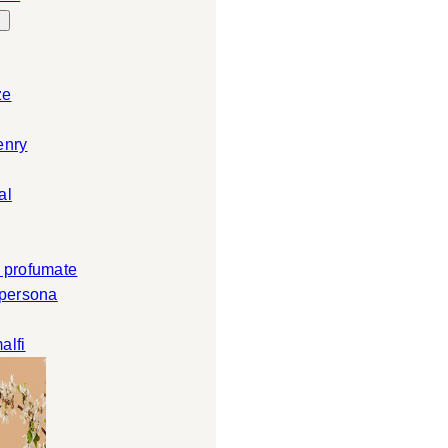
ze
enry
al
 profumate
 persona
alfi