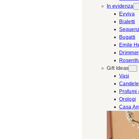
In evidenza
Evviva
Bialetti
Sequen
Bugatti
Emile H
Drimmer
Rosenth
Gift Ideas
Vasi
Candele
Profumi
Orologi
Casa Am