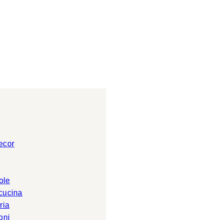
ecor
ole
 cucina
ria
oni