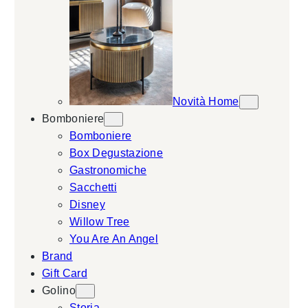
Novità Home
Bomboniere
Bomboniere
Box Degustazione
Gastronomiche
Sacchetti
Disney
Willow Tree
You Are An Angel
Brand
Gift Card
Golino
Storia