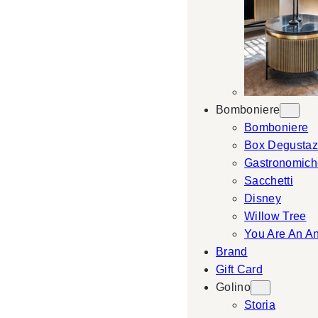
Bomboniere
Bomboniere
Box Degustaz
Gastronomich
Sacchetti
Disney
Willow Tree
You Are An A
Brand
Gift Card
Golino
Storia