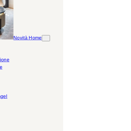
Novità Home
ione
e
ngel