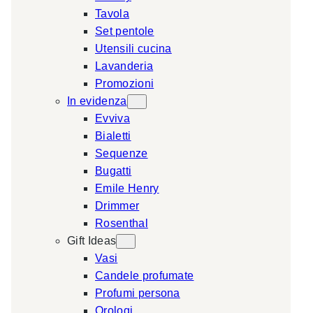
Tavola
a
Set pentole
r
Utensili cucina
c
Lavanderia
h
Promozioni
In evidenza
Evviva
Bialetti
Sequenze
Bugatti
Emile Henry
Drimmer
Rosenthal
Gift Ideas
Vasi
Candele profumate
Profumi persona
Orologi