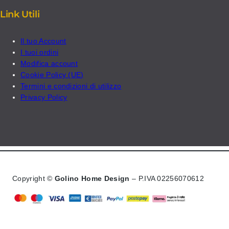
Link Utili
Il tuo Account
I tuoi ordini
Modifica account
Cookie Policy (UE)
Termini e condizioni di utilizzo
Privacy Policy
Copyright ©
Golino Home Design
– P.IVA 02256070612