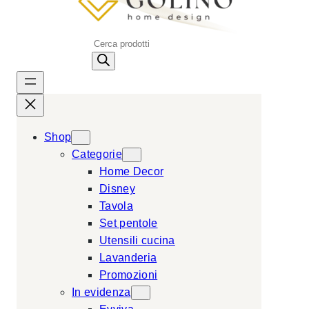
P
r
o
d
u
c
Shop
t
Categorie
s
Home Decor
s
Disney
e
Tavola
a
Set pentole
r
Utensili cucina
c
Lavanderia
h
Promozioni
In evidenza