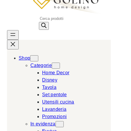
P
r
o
d
u
c
Shop
t
Categorie
s
Home Decor
s
Disney
e
Tavola
a
Set pentole
r
Utensili cucina
c
Lavanderia
h
Promozioni
In evidenza