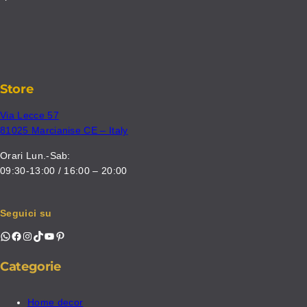
Store
Via Lecce 57
81025 Marcianise CE – Italy
Orari Lun.-Sab:
09:30-13:00 / 16:00 – 20:00
Seguici su
WhatsApp
Facebook
Instagram
TikTok
YouTube
Pinterest
Categorie
Home decor