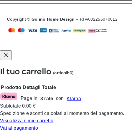
Copyright ©
Golino Home Design
– P.IVA 02256070612
Il tuo carrello
(articoli: 0)
Prodotto
Dettagli
Totale
Paga in
3 rate
con
Klarna
Prodotti
Subtotale
0,00 €
nel
Spedizione e sconti calcolati al momento del pagamento.
carrello
Visualizza il mio carrello
Vai al pagamento