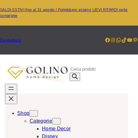
Vai
SALDI ESTIVI fino al 31 agosto / Potrebbero esserci LIEVI RITARDI nelle
al
consegne
contenuto
Facebook
Instagr
Whats
TikT
Yo
P
Contattaci
P
r
o
d
u
c
Shop
t
Categorie
s
Home Decor
s
Disney
e