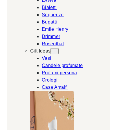
Evviva
Bialetti
Sequenze
Bugatti
Emile Henry
Drimmer
Rosenthal
Gift Ideas
Vasi
Candele profumate
Profumi persona
Orologi
Casa Amalfi