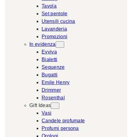
Tavola
a
Set pentole
r
Utensili cucina
c
Lavanderia
h
Promozioni
In evidenza
Evviva
Bialetti
Sequenze
Bugatti
Emile Henry
Drimmer
Rosenthal
Gift Ideas
Vasi
Candele profumate
Profumi persona
Orologi