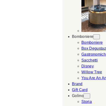
Bomboniere
Bomboniere
Box Degustaz
Gastronomich
Sacchetti
Disney
Willow Tree
You Are An A
Brand
Gift Card
Golino
Storia