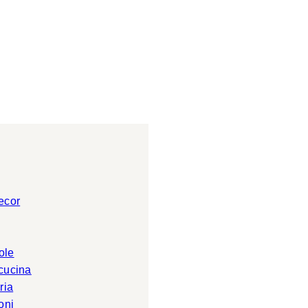
ecor
ole
 cucina
ria
oni