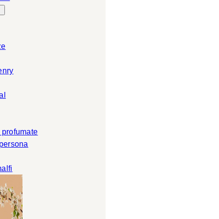
ze
enry
al
 profumate
 persona
alfi