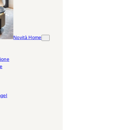
Novità Home
ione
e
ngel