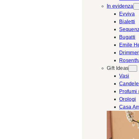
In evidenza
Evviva
Bialetti
Sequen
Bugatti
Emile H
Drimmer
Rosenth
Gift Ideas
Vasi
Candele
Profumi
Orologi
Casa Am