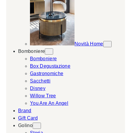
Novità Home
Bomboniere
Bomboniere
Box Degustazione
Gastronomiche
Sacchetti
Disney
Willow Tree
You Are An Angel
Brand
Gift Card
Golino
Storia