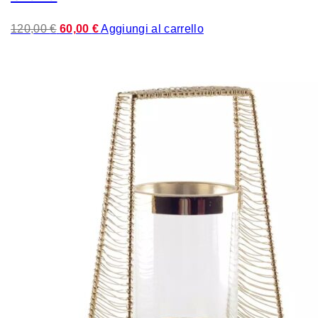
Il
Il
120,00
€
60,00
€
Aggiungi al carrello
prezzo
prezzo
originale
attuale
era:
è:
120,00 €.
60,00 €.