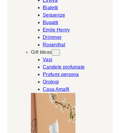
Evviva
Bialetti
Sequenze
Bugatti
Emile Henry
Drimmer
Rosenthal
Gift Ideas
Vasi
Candele profumate
Profumi persona
Orologi
Casa Amalfi