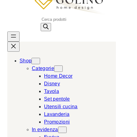
P
r
o
d
u
c
Shop
t
Categorie
s
Home Decor
s
Disney
e
Tavola
a
Set pentole
r
Utensili cucina
c
Lavanderia
h
Promozioni
In evidenza