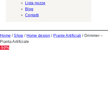
Lista nozze
Blog
Contatti
Home
/
Shop
/
Home design
/
Piante Artificiali
/ Drimmer –
Pianta Artificiale
-50%