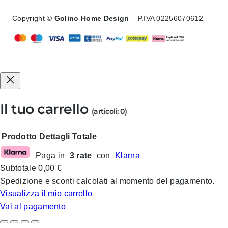
Copyright ©
Golino Home Design
– P.IVA 02256070612
Il tuo carrello
(articoli: 0)
Prodotto
Dettagli
Totale
Paga in
3 rate
con
Klarna
Prodotti
Subtotale
0,00 €
nel
Spedizione e sconti calcolati al momento del pagamento.
carrello
Visualizza il mio carrello
Vai al pagamento