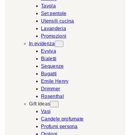
Tavola
a
Set pentole
r
Utensili cucina
c
Lavanderia
h
Promozioni
In evidenza
Evviva
Bialetti
Sequenze
Bugatti
Emile Henry
Drimmer
Rosenthal
Gift Ideas
Vasi
Candele profumate
Profumi persona
Orologi