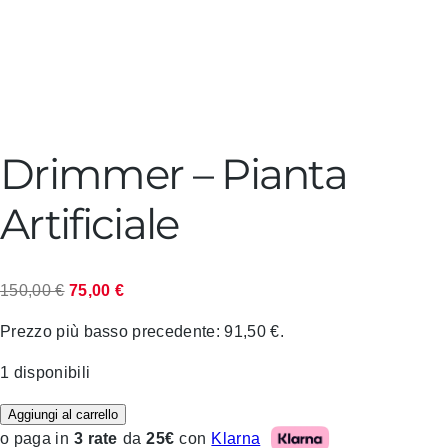
Drimmer – Pianta
Artificiale
Il
Il
150,00
€
75,00
€
prezzo
prezzo
Prezzo più basso precedente:
91,50
€
.
originale
attuale
era:
è:
1 disponibili
150,00 €.
75,00 €.
Aggiungi al carrello
Klarna
o paga in
3 rate
da
25€
con