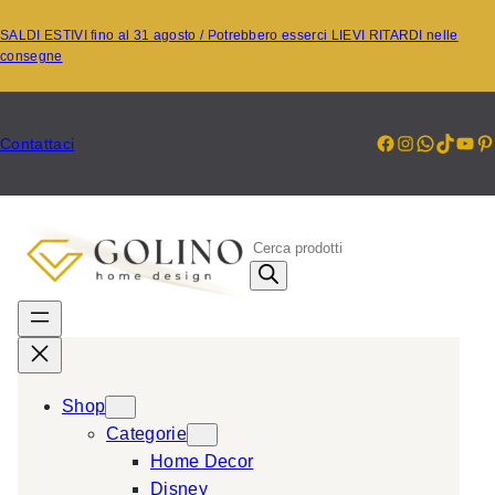
Vai
SALDI ESTIVI fino al 31 agosto / Potrebbero esserci LIEVI RITARDI nelle
al
consegne
contenuto
Facebook
Instagr
Whats
TikT
Yo
P
Contattaci
P
r
o
d
u
c
Shop
t
Categorie
s
Home Decor
s
Disney
e