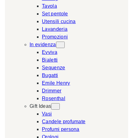
Tavola
a
Set pentole
r
Utensili cucina
c
Lavanderia
h
Promozioni
In evidenza
Evviva
Bialetti
Sequenze
Bugatti
Emile Henry
Drimmer
Rosenthal
Gift Ideas
Vasi
Candele profumate
Profumi persona
Orologi