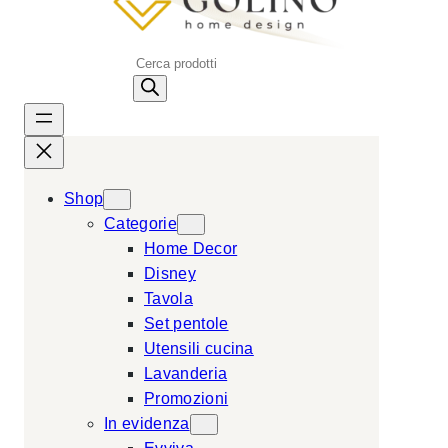
P
r
o
d
u
c
Shop
t
Categorie
s
Home Decor
s
Disney
e
Tavola
a
Set pentole
r
Utensili cucina
c
Lavanderia
h
Promozioni
In evidenza