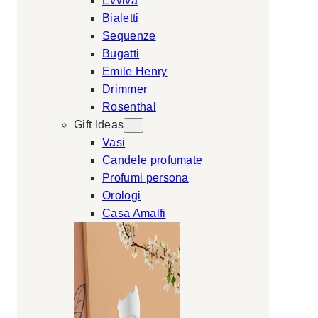
Evviva
Bialetti
Sequenze
Bugatti
Emile Henry
Drimmer
Rosenthal
Gift Ideas
Vasi
Candele profumate
Profumi persona
Orologi
Casa Amalfi