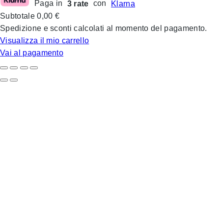
Paga in
3 rate
con
Klarna
Prodotti
Subtotale
0,00 €
nel
Spedizione e sconti calcolati al momento del pagamento.
carrello
Visualizza il mio carrello
Vai al pagamento