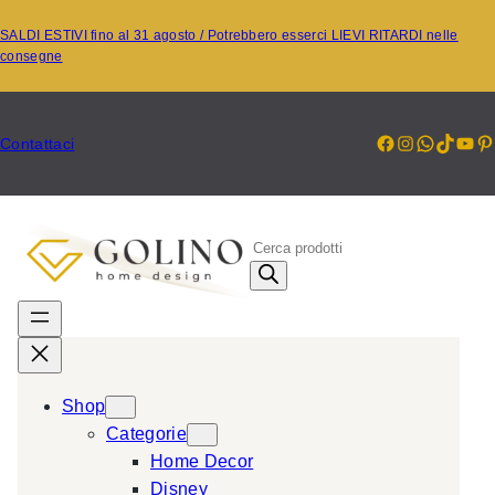
Vai
SALDI ESTIVI fino al 31 agosto / Potrebbero esserci LIEVI RITARDI nelle
al
consegne
contenuto
Facebook
Instagr
Whats
TikT
Yo
P
Contattaci
P
r
o
d
u
c
Shop
t
Categorie
s
Home Decor
s
Disney
e