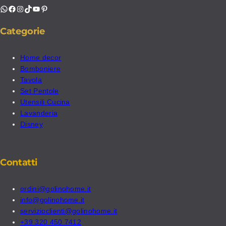
WhatsApp
Facebook
Instagram
TikTok
YouTube
Pinterest
Categorie
Home decor
Bomboniere
Tavola
Set Pentole
Utensili Cucina
Lavanderia
Disney
Contatti
ordini@golinohome.it
info@golinohome.it
servizioclienti@golinohome.it
+39 320 450 7412