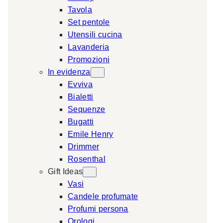
Tavola
a
Set pentole
r
Utensili cucina
c
Lavanderia
h
Promozioni
In evidenza
Evviva
Bialetti
Sequenze
Bugatti
Emile Henry
Drimmer
Rosenthal
Gift Ideas
Vasi
Candele profumate
Profumi persona
Orologi