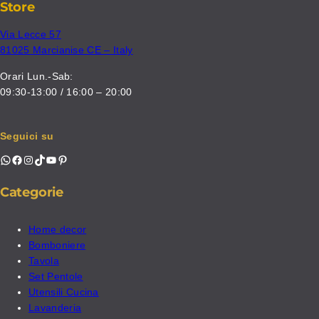
Store
Via Lecce 57
81025 Marcianise CE – Italy
Orari Lun.-Sab:
09:30-13:00 / 16:00 – 20:00
Seguici su
WhatsApp
Facebook
Instagram
TikTok
YouTube
Pinterest
Categorie
Home decor
Bomboniere
Tavola
Set Pentole
Utensili Cucina
Lavanderia