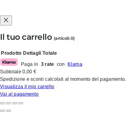
Il tuo carrello
(articoli: 0)
Prodotto
Dettagli
Totale
Paga in
3 rate
con
Klarna
Prodotti
Subtotale
0,00 €
nel
Spedizione e sconti calcolati al momento del pagamento.
carrello
Visualizza il mio carrello
Vai al pagamento