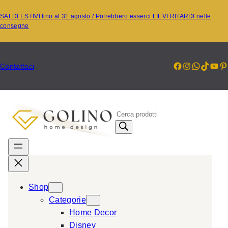
Vai
SALDI ESTIVI fino al 31 agosto / Potrebbero esserci LIEVI RITARDI nelle
al
consegne
contenuto
Facebook
Instagr
Whats
TikT
Yo
P
Contattaci
P
r
o
d
u
c
Shop
t
Categorie
s
Home Decor
s
Disney
e