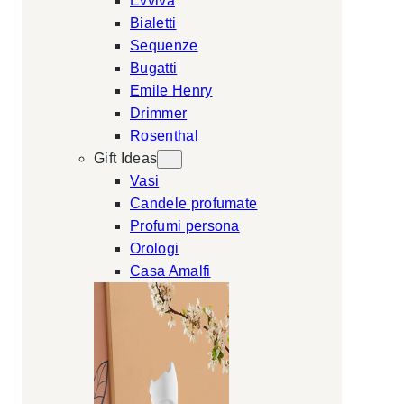
Evviva
Bialetti
Sequenze
Bugatti
Emile Henry
Drimmer
Rosenthal
Gift Ideas
Vasi
Candele profumate
Profumi persona
Orologi
Casa Amalfi