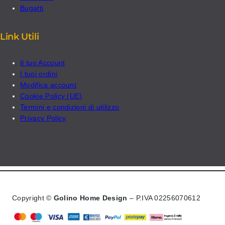
Bugatti
Link Utili
Il tuo Account
I tuoi ordini
Modifica account
Cookie Policy (UE)
Termini e condizioni di utilizzo
Privacy Policy
Copyright ©
Golino Home Design
– P.IVA 02256070612