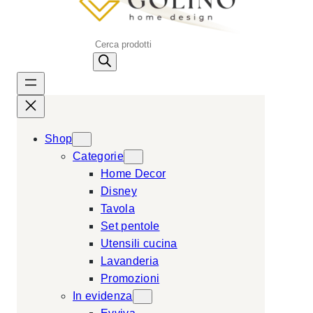
P
r
o
d
u
c
Shop
t
Categorie
s
Home Decor
s
Disney
e
Tavola
a
Set pentole
r
Utensili cucina
c
Lavanderia
h
Promozioni
In evidenza