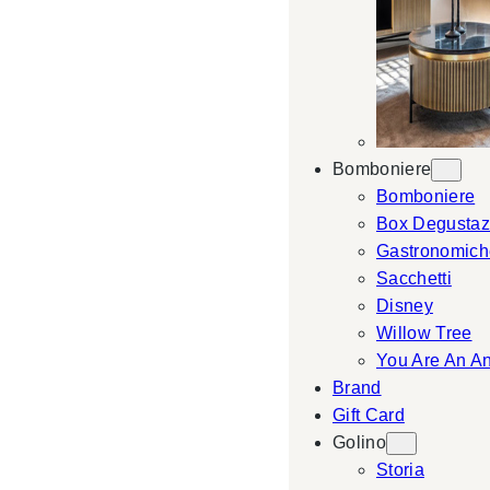
Bomboniere
Bomboniere
Box Degustaz
Gastronomich
Sacchetti
Disney
Willow Tree
You Are An A
Brand
Gift Card
Golino
Storia