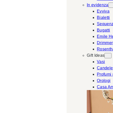
In evidenza
Evviva
Bialetti
Sequen
Bugatti
Emile H
Drimmer
Rosenth
Gift Ideas
Vasi
Candele
Profumi
Orologi
Casa Am