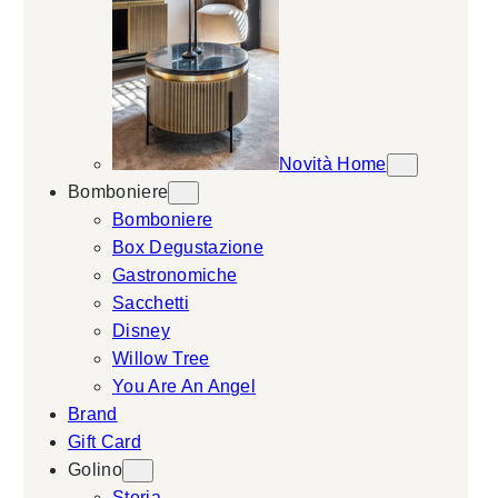
Novità Home
Bomboniere
Bomboniere
Box Degustazione
Gastronomiche
Sacchetti
Disney
Willow Tree
You Are An Angel
Brand
Gift Card
Golino
Storia