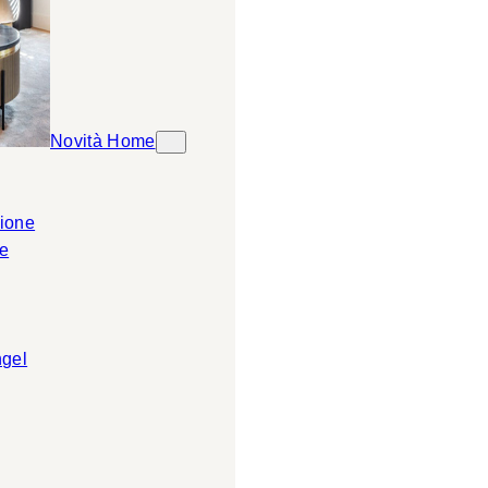
Novità Home
ione
e
ngel