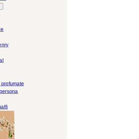
ze
enry
al
 profumate
 persona
alfi