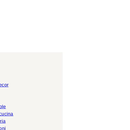
ecor
ole
 cucina
ria
oni