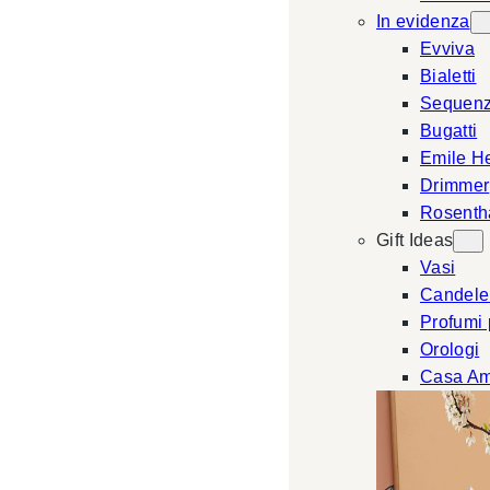
In evidenza
Evviva
Bialetti
Sequen
Bugatti
Emile H
Drimmer
Rosenth
Gift Ideas
Vasi
Candele
Profumi
Orologi
Casa Am