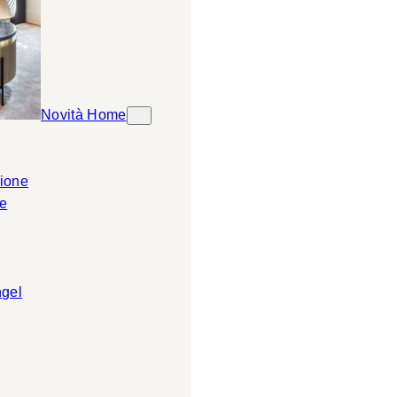
Novità Home
ione
e
ngel