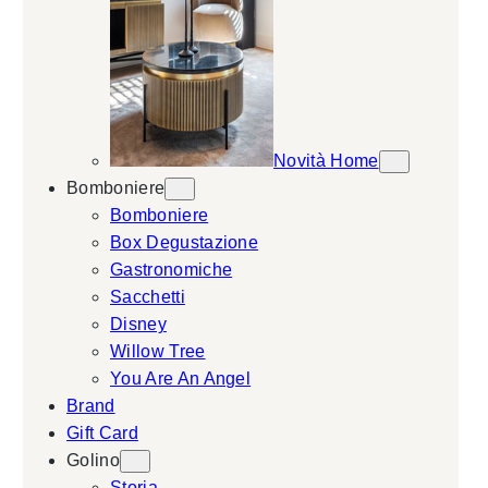
Novità Home
Bomboniere
Bomboniere
Box Degustazione
Gastronomiche
Sacchetti
Disney
Willow Tree
You Are An Angel
Brand
Gift Card
Golino
Storia