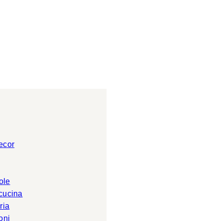
ecor
ole
 cucina
ria
oni