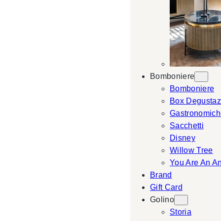
Bomboniere
Bomboniere
Box Degustaz
Gastronomich
Sacchetti
Disney
Willow Tree
You Are An A
Brand
Gift Card
Golino
Storia