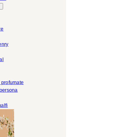
ze
enry
al
 profumate
 persona
alfi