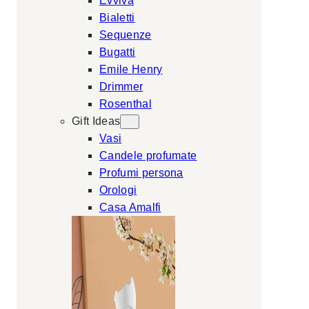
Evviva
Bialetti
Sequenze
Bugatti
Emile Henry
Drimmer
Rosenthal
Gift Ideas
Vasi
Candele profumate
Profumi persona
Orologi
Casa Amalfi