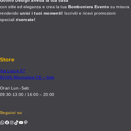
Golino Design arreda la tua casa
con stile ed eleganza e crea la tua
Bomboniera Evento
su misura
rendendo
unici i tuoi momenti!
Iscriviti e ricevi promozioni
speciali
riservate!
Store
Via Lecce 57
81025 Marcianise CE – Italy
Orari Lun.-Sab:
09:30-13:00 / 16:00 – 20:00
Seguici su
WhatsApp
Facebook
Instagram
TikTok
YouTube
Pinterest