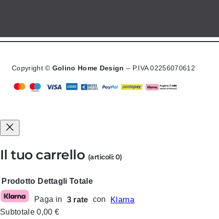
Copyright ©
Golino Home Design
– P.IVA 02256070612
Il tuo carrello
(articoli: 0)
Prodotto
Dettagli
Totale
Paga in
3 rate
con
Klarna
Prodotti
Subtotale
0,00 €