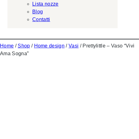
Lista nozze
Blog
Contatti
Home
/
Shop
/
Home design
/
Vasi
/ Prettylittle – Vaso “Vivi
Ama Sogna”