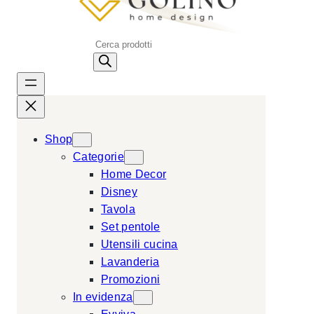
P
r
o
d
u
c
Shop
t
Categorie
s
Home Decor
s
Disney
e
Tavola
a
Set pentole
r
Utensili cucina
c
Lavanderia
h
Promozioni
In evidenza