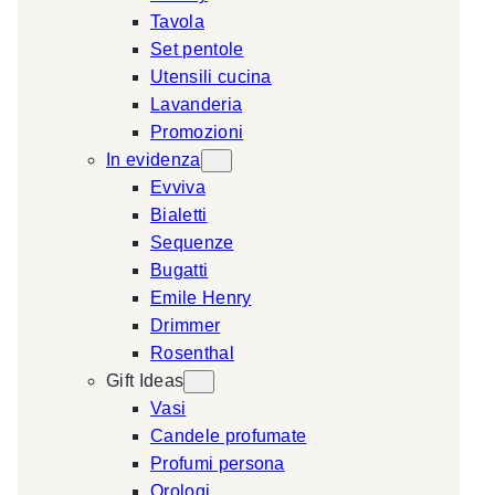
Tavola
a
Set pentole
r
Utensili cucina
c
Lavanderia
h
Promozioni
In evidenza
Evviva
Bialetti
Sequenze
Bugatti
Emile Henry
Drimmer
Rosenthal
Gift Ideas
Vasi
Candele profumate
Profumi persona
Orologi