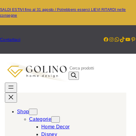
Vai
SALDI ESTIVI fino al 31 agosto / Potrebbero esserci LIEVI RITARDI nelle
al
consegne
contenuto
Facebook
Instagr
Whats
TikT
Yo
P
Contattaci
P
r
o
d
u
c
Shop
t
Categorie
s
Home Decor
s
Disney
e