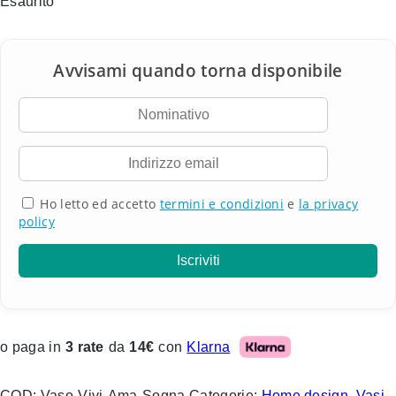
Esaurito
Ho letto ed accetto
termini e condizioni
e
la privacy
policy
Klarna
o paga in
3 rate
da
14€
con
COD:
Vaso-Vivi-Ama-Sogna
Categorie:
Home design
,
Vasi