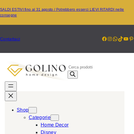
Vai
SALDI ESTIVI fino al 31 agosto / Potrebbero esserci LIEVI RITARDI nelle
al
consegne
contenuto
Facebook
Instagr
Whats
TikT
Yo
P
Contattaci
P
r
o
d
u
c
Shop
t
Categorie
s
Home Decor
s
Disney
e