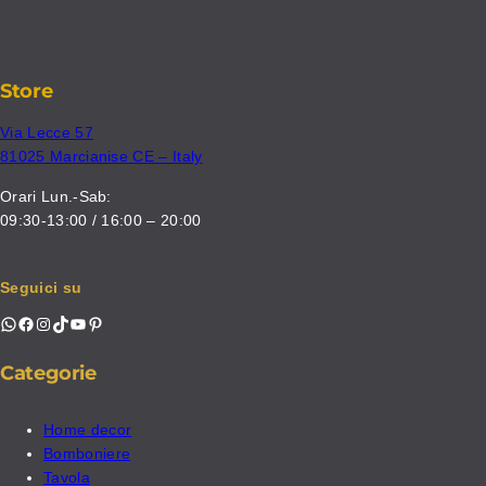
Store
Via Lecce 57
81025 Marcianise CE – Italy
Orari Lun.-Sab:
09:30-13:00 / 16:00 – 20:00
Seguici su
WhatsApp
Facebook
Instagram
TikTok
YouTube
Pinterest
Categorie
Home decor
Bomboniere
Tavola