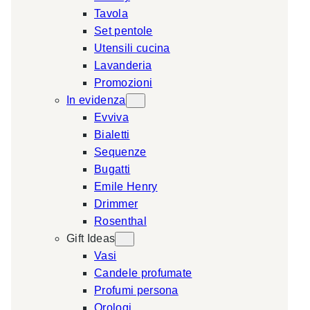
Tavola
a
Set pentole
r
Utensili cucina
c
Lavanderia
h
Promozioni
In evidenza
Evviva
Bialetti
Sequenze
Bugatti
Emile Henry
Drimmer
Rosenthal
Gift Ideas
Vasi
Candele profumate
Profumi persona
Orologi