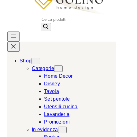
P
r
o
d
u
c
Shop
t
Categorie
s
Home Decor
s
Disney
e
Tavola
a
Set pentole
r
Utensili cucina
c
Lavanderia
h
Promozioni
In evidenza