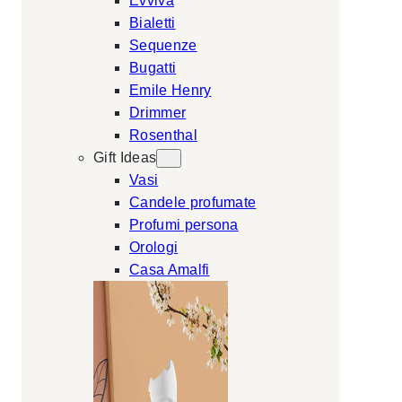
Evviva
Bialetti
Sequenze
Bugatti
Emile Henry
Drimmer
Rosenthal
Gift Ideas
Vasi
Candele profumate
Profumi persona
Orologi
Casa Amalfi