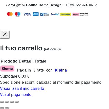
Copyright ©
Golino Home Design
– P.IVA 02256070612
Il tuo carrello
(articoli: 0)
Prodotto
Dettagli
Totale
Paga in
3 rate
con
Klarna
Prodotti
Subtotale
0,00 €
nel
Spedizione e sconti calcolati al momento del pagamento.
carrello
Visualizza il mio carrello
Vai al pagamento