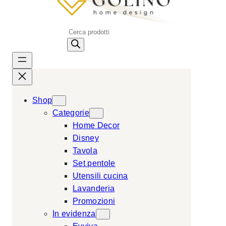
P
r
o
d
u
c
Shop
t
Categorie
s
Home Decor
s
Disney
e
Tavola
a
Set pentole
r
Utensili cucina
c
Lavanderia
h
Promozioni
In evidenza