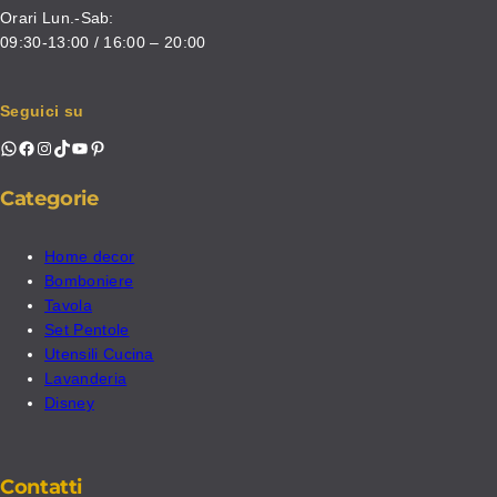
Orari Lun.-Sab:
09:30-13:00 / 16:00 – 20:00
Seguici su
WhatsApp
Facebook
Instagram
TikTok
YouTube
Pinterest
Categorie
Home decor
Bomboniere
Tavola
Set Pentole
Utensili Cucina
Lavanderia
Disney
Contatti