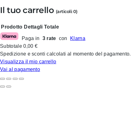
Il tuo carrello
(articoli: 0)
Prodotto
Dettagli
Totale
Paga in
3 rate
con
Klarna
Prodotti
Subtotale
0,00 €
nel
Spedizione e sconti calcolati al momento del pagamento.
carrello
Visualizza il mio carrello
Vai al pagamento