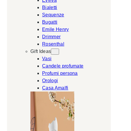
Evviva
Bialetti
Sequenze
Bugatti
Emile Henry
Drimmer
Rosenthal
Gift Ideas
Vasi
Candele profumate
Profumi persona
Orologi
Casa Amalfi