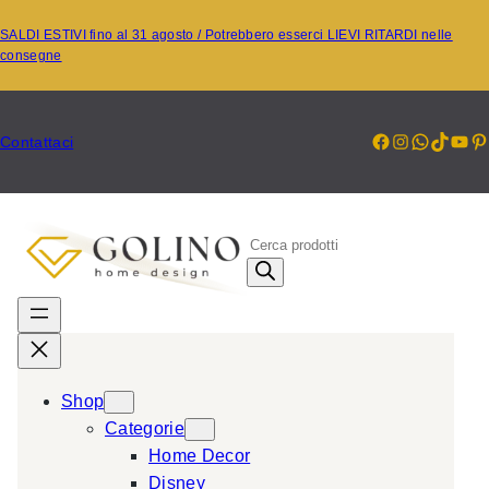
Vai
SALDI ESTIVI fino al 31 agosto / Potrebbero esserci LIEVI RITARDI nelle
al
consegne
contenuto
Facebook
Instagr
Whats
TikT
Yo
P
Contattaci
P
r
o
d
u
c
Shop
t
Categorie
s
Home Decor
s
Disney
e