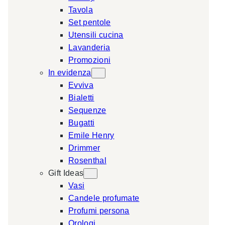
Tavola
a
Set pentole
r
Utensili cucina
c
Lavanderia
h
Promozioni
In evidenza
Evviva
Bialetti
Sequenze
Bugatti
Emile Henry
Drimmer
Rosenthal
Gift Ideas
Vasi
Candele profumate
Profumi persona
Orologi