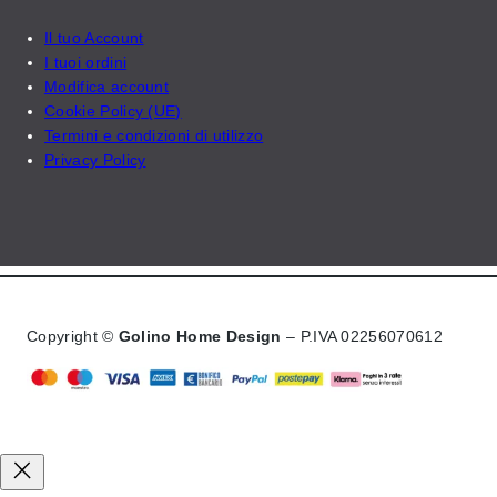
Il tuo Account
I tuoi ordini
Modifica account
Cookie Policy (UE)
Termini e condizioni di utilizzo
Privacy Policy
Copyright ©
Golino Home Design
– P.IVA 02256070612