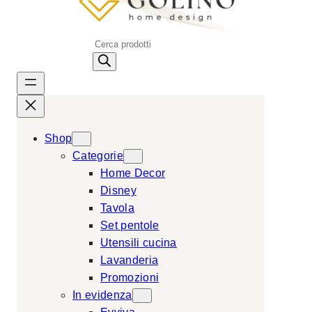
P
r
o
d
u
c
Shop
t
Categorie
s
Home Decor
s
Disney
e
Tavola
a
Set pentole
r
Utensili cucina
c
Lavanderia
h
Promozioni
In evidenza