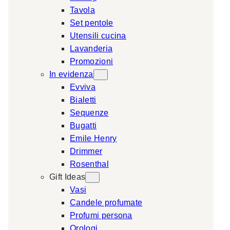
Tavola
a
Set pentole
r
Utensili cucina
c
Lavanderia
h
Promozioni
In evidenza
Evviva
Bialetti
Sequenze
Bugatti
Emile Henry
Drimmer
Rosenthal
Gift Ideas
Vasi
Candele profumate
Profumi persona
Orologi