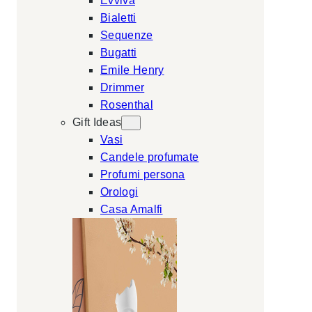
Evviva
Bialetti
Sequenze
Bugatti
Emile Henry
Drimmer
Rosenthal
Gift Ideas
Vasi
Candele profumate
Profumi persona
Orologi
Casa Amalfi