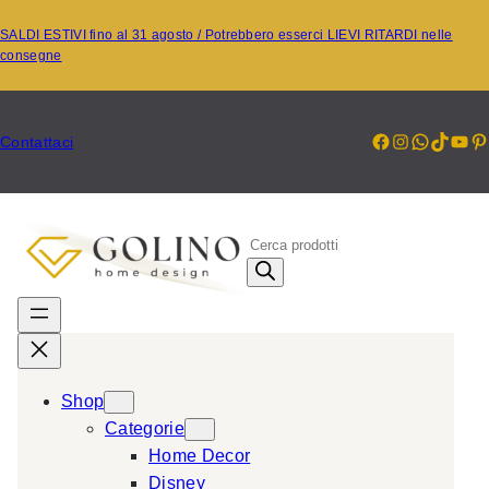
Vai
SALDI ESTIVI fino al 31 agosto / Potrebbero esserci LIEVI RITARDI nelle
al
consegne
contenuto
Facebook
Instagr
Whats
TikT
Yo
P
Contattaci
P
r
o
d
u
c
Shop
t
Categorie
s
Home Decor
s
Disney
e