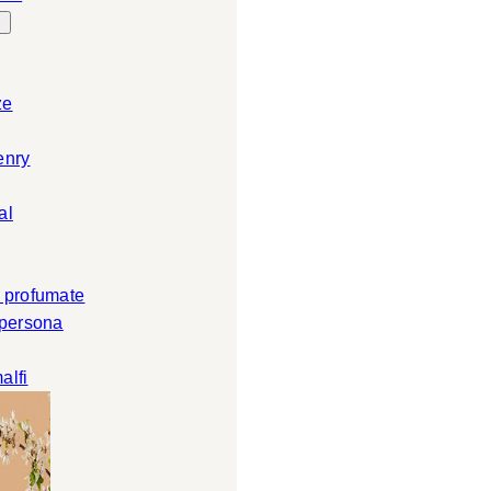
ze
enry
al
 profumate
 persona
alfi