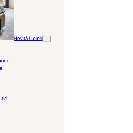
Novità Home
ione
e
ngel