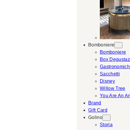
Bomboniere
Bomboniere
Box Degustaz
Gastronomich
Sacchetti
Disney
Willow Tree
You Are An A
Brand
Gift Card
Golino
Storia