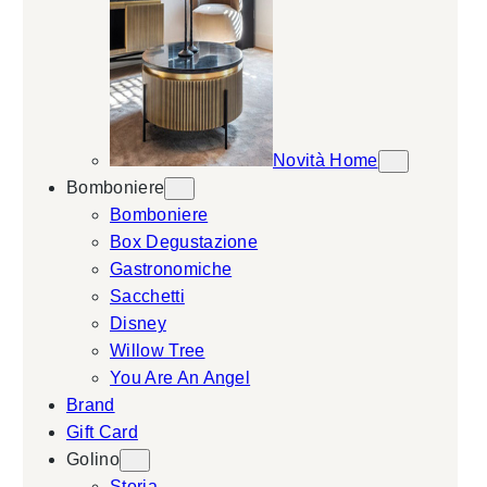
Novità Home
Bomboniere
Bomboniere
Box Degustazione
Gastronomiche
Sacchetti
Disney
Willow Tree
You Are An Angel
Brand
Gift Card
Golino
Storia