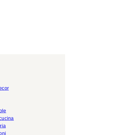
ecor
ole
 cucina
ria
oni