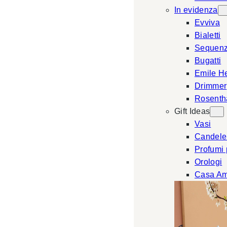
In evidenza
Evviva
Bialetti
Sequen
Bugatti
Emile H
Drimmer
Rosenth
Gift Ideas
Vasi
Candele
Profumi
Orologi
Casa Am