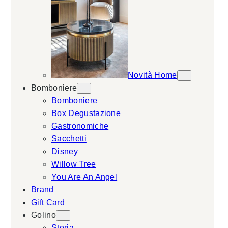
Novità Home
Bomboniere
Bomboniere
Box Degustazione
Gastronomiche
Sacchetti
Disney
Willow Tree
You Are An Angel
Brand
Gift Card
Golino
Storia