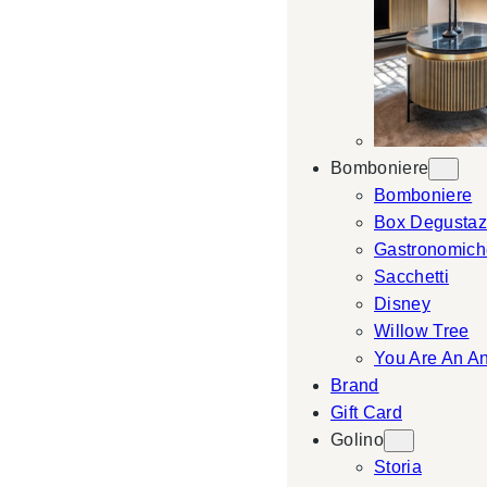
Bomboniere
Bomboniere
Box Degustaz
Gastronomich
Sacchetti
Disney
Willow Tree
You Are An A
Brand
Gift Card
Golino
Storia