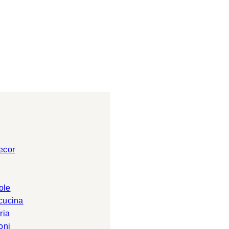
ecor
ole
 cucina
ria
oni