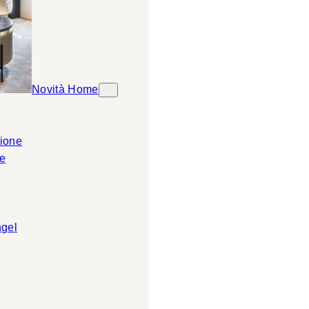
Novità Home
ione
e
ngel