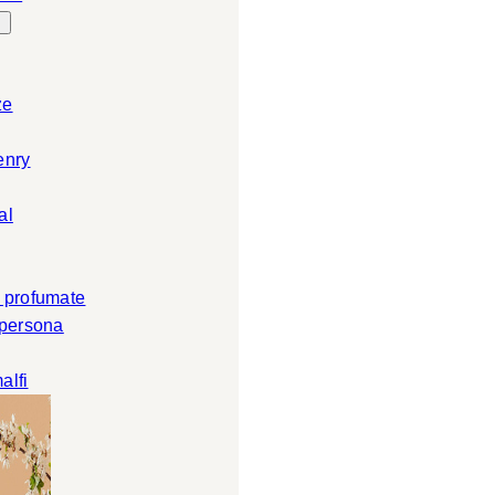
ze
enry
al
 profumate
 persona
alfi