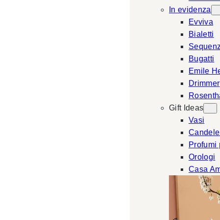
In evidenza
Evviva
Bialetti
Sequen
Bugatti
Emile H
Drimmer
Rosenth
Gift Ideas
Vasi
Candele
Profumi
Orologi
Casa Am