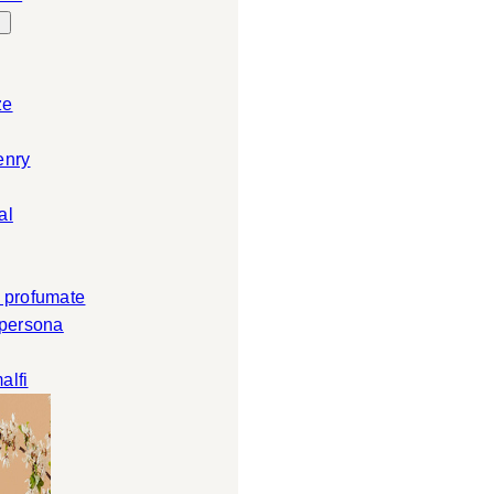
ze
enry
al
 profumate
 persona
alfi