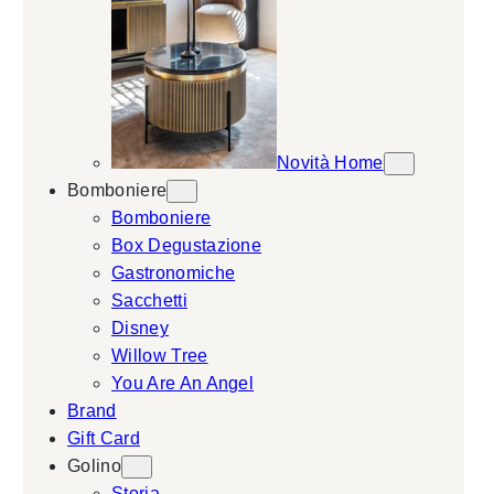
Novità Home
Bomboniere
Bomboniere
Box Degustazione
Gastronomiche
Sacchetti
Disney
Willow Tree
You Are An Angel
Brand
Gift Card
Golino
Storia