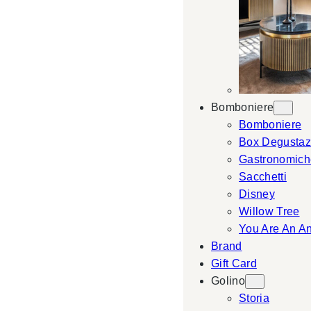
Bomboniere
Bomboniere
Box Degustaz
Gastronomich
Sacchetti
Disney
Willow Tree
You Are An A
Brand
Gift Card
Golino
Storia