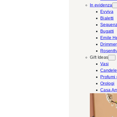
In evidenza
Evviva
Bialetti
Sequen
Bugatti
Emile H
Drimmer
Rosenth
Gift Ideas
Vasi
Candele
Profumi
Orologi
Casa Am