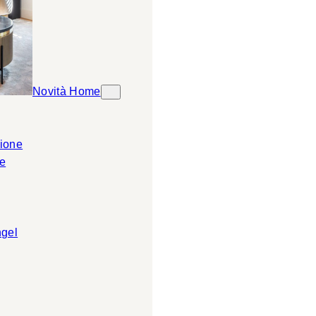
Novità Home
ione
e
ngel