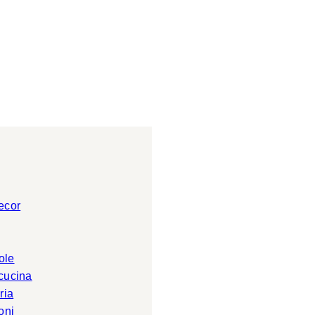
ecor
ole
 cucina
ria
oni